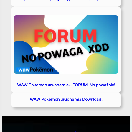
WAW Pokemon uruchamia… FORUM. No poważnie!
WAW Pokemon uruchamia Download!