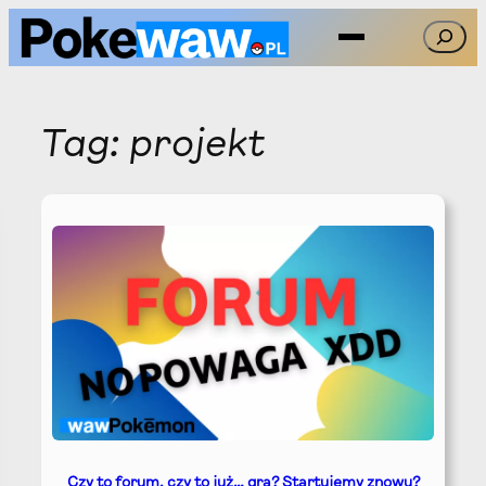
Przejdź
Szukaj
do
treści
Tag:
projekt
Czy to forum, czy to już… gra? Startujemy znowu?