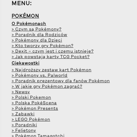
MENU:
POKÉMON
O Pokémonach
> Czym są Pokémony?
> Poradnik dla Rodziców
> Pokémony dla Dzieci
> Kto tworzy gry Pokémon?
> Dexit – czym jest i czemu istnieje?
> Jak powstają karty TCG Pocket?
Ciekawostki
> Najdroższy zestaw kart Pokémon
> Pokémony vs. Palworld
> Poradnik prezentowy dla fanów Pokémon
> W jakie gry Pokémon zagrać?
> Newsy
> Polski Pokemon
> Polska PokéScena
> Pokémon Presents
> Zabawki
> LEGO Pokémon
> Poradniki
> Felietony
> Pokémon Tamagotchi