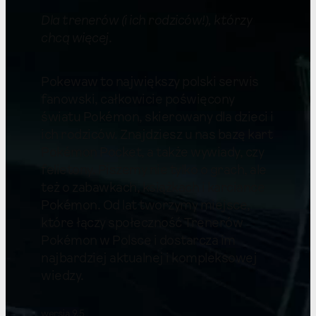
Dla trenerów (i ich rodziców!), którzy
chcą więcej
.
Pokewaw to największy polski serwis
fanowski, całkowicie poświęcony
światu Pokémon, skierowany dla dzieci i
ich rodziców. Znajdziesz u nas bazę kart
Pokémon Pocket, a także wywiady, czy
felietony. Piszemy nie tylko o grach, ale
też o zabawkach, książkach i karciance
Pokémon. Od lat tworzymy miejsce,
które łączy społeczność Trenerów
Pokémon w Polsce i dostarcza im
najbardziej aktualnej i kompleksowej
wiedzy.
wersja 9.5