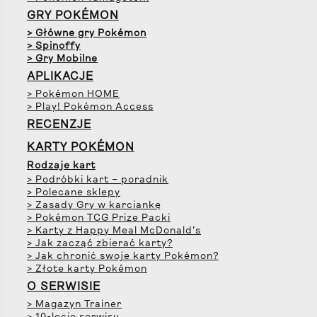
GRY POKÉMON
> Główne gry Pokémon
> Spinoffy
> Gry Mobilne
APLIKACJE
> Pokémon HOME
> Play! Pokémon Access
RECENZJE
KARTY POKÉMON
Rodzaje kart
> Podróbki kart – poradnik
> Polecane sklepy
> Zasady Gry w karciankę
> Pokémon TCG Prize Packi
> Karty z Happy Meal McDonald’s
> Jak zacząć zbierać karty?
> Jak chronić swoje karty Pokémon?
> Złote karty Pokémon
O SERWISIE
> Magazyn Trainer