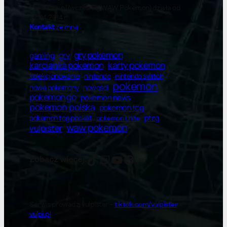
Pokewaw.pl (wcześniej WAW Pokemon) działa od
22.04.2014 r.
Kontakt
ze mną
gry pokemon
gry
gaming
karty pokemon
karcianka pokemon
kolekcjonowanie
nintendo switch
nintendo
pokemon
nowe pokemony
nowości
pokemon go
pokemon news
pokemon polska
pokemon tcg
ptcg
pokemon tcg pocket
pokemon unite
waw pokemon
vulpister
vulpister
vulpister
YT
Facebook
Zobacz więcej:
Serwis prowadzi vulpister –
tiktok.com/vulpister
×
vulpi.pl