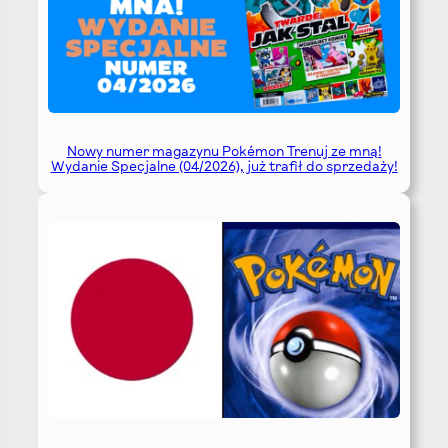
Nowy numer magazynu Pokémon Trenuj ze mną!
Wydanie Specjalne (04/2026), już trafił do sprzedaży!