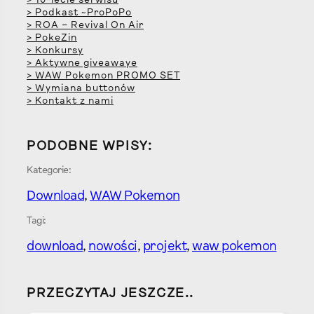
> 10-lecie serwisu
> Podkast ~ProPoPo
> ROA – Revival On Air
> PokeZin
> Konkursy
> Aktywne giveawaye
> WAW Pokemon PROMO SET
> Wymiana buttonów
> Kontakt z nami
PODOBNE WPISY:
Kategorie:
Download
, 
WAW Pokemon
Tagi:
download
, 
nowości
, 
projekt
, 
waw pokemon
PRZECZYTAJ JESZCZE..