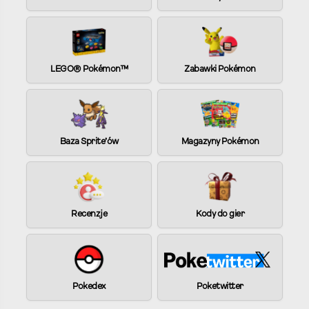
v
e
:
LEGO® Pokémon™
Zabawki Pokémon
Baza Sprite’ów
Magazyny Pokémon
Recenzje
Kody do gier
Pokedex
Poketwitter