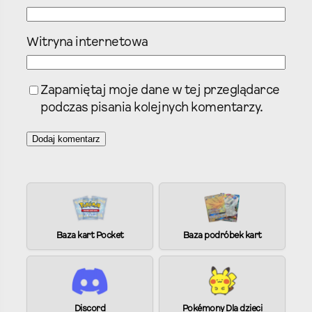
Witryna internetowa
Zapamiętaj moje dane w tej przeglądarce
podczas pisania kolejnych komentarzy.
A
l
t
e
Baza kart Pocket
Baza podróbek kart
r
n
a
t
i
Discord
Pokémony Dla dzieci