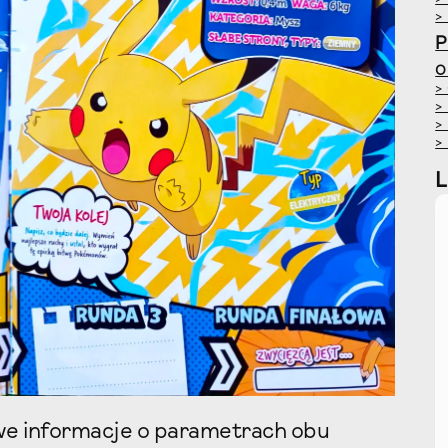
>
>
O
>
>
>
>
owe informacje o parametrach obu