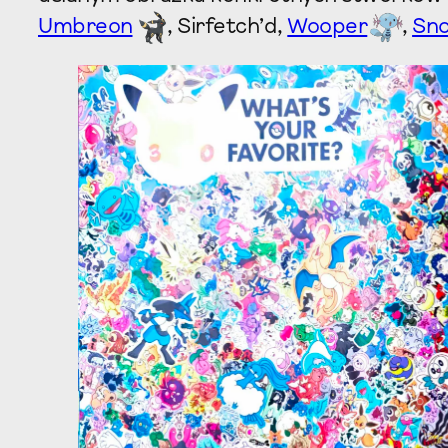
Umbreon
, Sirfetch’d,
Wooper
,
Sn