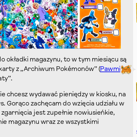
 do okładki magazynu, to w tym miesiącu są
e karty z „Archiwum Pokémonów” (
Pawmi
aty”.
 nie chcesz wydawać pieniędzy w kiosku, na
s. Gorąco zachęcam do wzięcia udziału w
 zgarnięcia jest zupełnie nowiusieńkie,
nie magazynu wraz ze wszystkimi