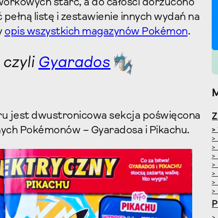
workowych starć, a do całości dorzucono
pełną listę i zestawienie innych wydań na
y
opis wszystkich magazynów Pokémon
.
 czyli
Gyarados
 jest dwustronicowa sekcja poświęcona
nych Pokémonów – Gyaradosa i Pikachu.
>
>
>
>
>
>
>
>
P