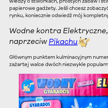
wiedzy o stworkach, prostych zabaw i st
papierowe gadżety. Jeśli chcesz zobaczyć 
rynku, koniecznie odwiedź mój kompletn
Wodne kontra Elektryczne,
naprzeciw
Pikachu
Głównym punktem kulminacyjnym numeru
zażartej walce dwóch niezwykle popular