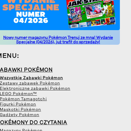
Nowy numer magazynu Pokémon Trenuj ze mną! Wydanie
Specjalne (04/2026), już trafił do sprzedaży!
MENU:
ZABAWKI POKÉMON
 Wszystkie Zabawki Pokémon
 Zestawy zabawek Pokémon
 Elektroniczne zabawki Pokémon
 LEGO Pokémon™
 Pokémon Tamagotchi
 Figurki Pokémon
 Maskotki Pokémon
 Gadżety Pokémon
OKÉMONY DO CZYTANIA