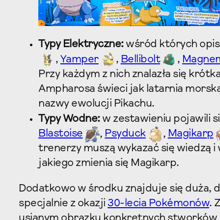
Typy Elektryczne:
wśród których opis
,
Yamper
,
Bellibolt
,
Magnem
Przy każdym z nich znalazła się krótk
Ampharosa świeci jak latarnia morska
nazwy ewolucji Pikachu.
Typy Wodne:
w zestawieniu pojawili s
Blastoise
,
Psyduck
,
Magikarp
trenerzy muszą wykazać się wiedzą 
jakiego zmienia się Magikarp.
Dodatkowo w środku znajduje się duża, 
specjalnie z okazji
30-lecia Pokémonów
. 
usianym obrazku konkretnych stworków 