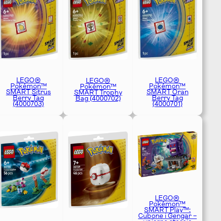
LEGO®
LEGO®
LEGO®
Pokémon™
Pokémon™
Pokémon™
SMART Sitrus
SMART Oran
SMART Trophy
Berry Tag
Berry Tag
Bag (4000702)
(4000703)
(4000701)
LEGO®
Pokémon™
SMART Play™:
Cubone i Gengar –