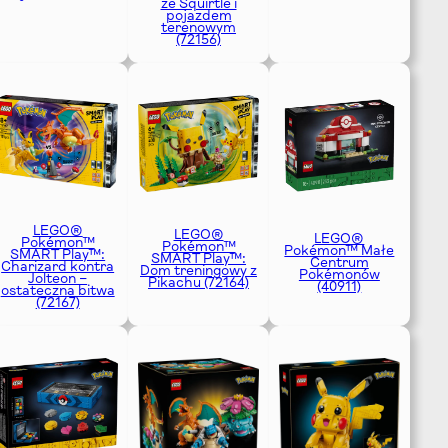
ze Squirtle i
pojazdem
terenowym
(72156)
LEGO®
LEGO®
LEGO®
Pokémon™
Pokémon™
Pokémon™ Małe
SMART Play™:
SMART Play™:
Centrum
Charizard kontra
Dom treningowy z
Pokémonów
Jolteon –
Pikachu (72164)
(40911)
ostateczna bitwa
(72167)