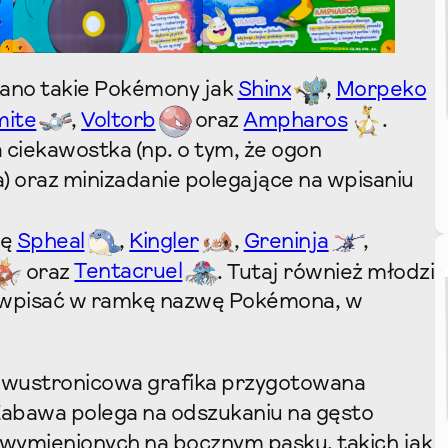
ano takie Pokémony jak
Shinx
,
Morpeko
ite
,
Voltorb
oraz
Ampharos
.
a ciekawostka (np. o tym, że ogon
) oraz minizadanie polegające na wpisaniu
ię
Spheal
,
Kingler
,
Greninja
,
oraz
Tentacruel
. Tutaj również młodzi
i wpisać w ramkę nazwę Pokémona, w
dwustronicowa grafika przygotowana
Zabawa polega na odszukaniu na gęsto
wymienionych na bocznym pasku, takich jak