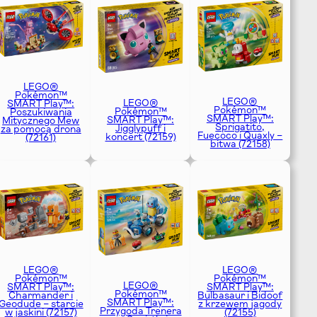
LEGO®
Pokémon™
LEGO®
LEGO®
SMART Play™:
Pokémon™
Pokémon™
Poszukiwania
SMART Play™:
SMART Play™:
Mitycznego Mew
Sprigatito,
Jigglypuff i
za pomocą drona
Fuecoco i Quaxly –
koncert (72159)
(72161)
bitwa (72158)
LEGO®
LEGO®
Pokémon™
Pokémon™
LEGO®
SMART Play™:
SMART Play™:
Pokémon™
Charmander i
Bulbasaur i Bidoof
SMART Play™:
Geodude – starcie
z krzewem jagody
Przygoda Trenera
w jaskini (72157)
(72155)