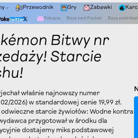
ny
Przewodnik
Gry
Zabawki
Karc
Pokopia
Baza kart Pocket
Baza podróbe
kémon Bitwy nr
zedaży! Starcie
chu!
wjechał właśnie najnowszy numer
02/2026) w standardowej cenie 19,99 zł.
odwieczne starcie żywiołów: Wodne kontra
 wydawca przygotował w środku dla
dycyjnie dostajemy miks podstawowej