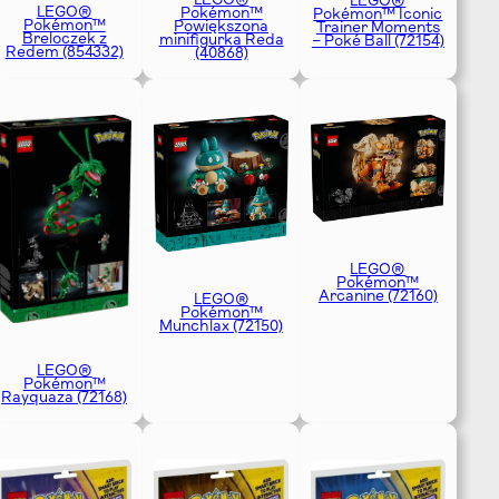
LEGO®
LEGO®
LEGO®
Pokémon™
Pokémon™ Iconic
Pokémon™
Powiększona
Trainer Moments
Breloczek z
minifigurka Reda
– Poké Ball (72154)
Redem (854332)
(40868)
LEGO®
Pokémon™
Arcanine (72160)
LEGO®
Pokémon™
Munchlax (72150)
LEGO®
Pokémon™
Rayquaza (72168)