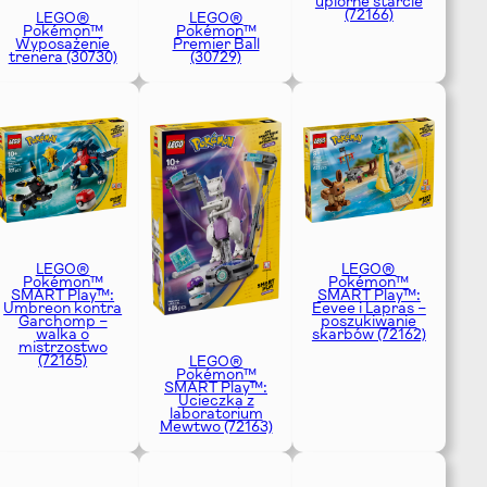
upiorne starcie
(72166)
LEGO®
LEGO®
Pokémon™
Pokémon™
Wyposażenie
Premier Ball
trenera (30730)
(30729)
LEGO®
LEGO®
Pokémon™
Pokémon™
SMART Play™:
SMART Play™:
Umbreon kontra
Eevee i Lapras –
Garchomp –
poszukiwanie
walka o
skarbów (72162)
mistrzostwo
(72165)
LEGO®
Pokémon™
SMART Play™:
Ucieczka z
laboratorium
Mewtwo (72163)