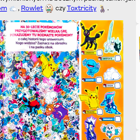
om
,
Rowlet
czy
Toxtricity
.