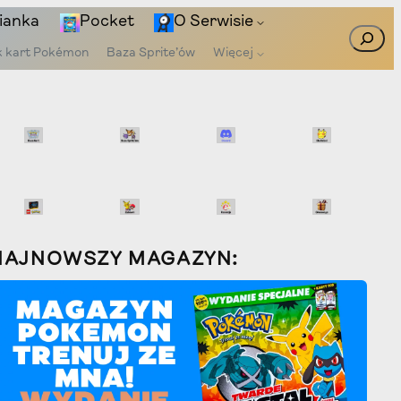
ianka
Pocket
O Serwisie
Szukaj
k kart Pokémon
Baza Sprite’ów
Więcej
NAJNOWSZY MAGAZYN: