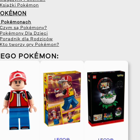
 Magazyny Pokémon
 Książki Pokémon
POKÉMON
 Pokémonach
 Czym są Pokémony?
 Pokémony Dla Dzieci
 Poradnik dla Rodziców
 Kto tworzy gry Pokémon?
LEGO POKÉMON: