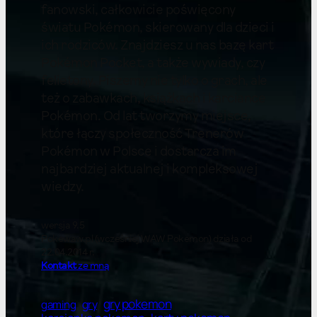
fanowski, całkowicie poświęcony
światu Pokémon, skierowany dla dzieci i
ich rodziców. Znajdziesz u nas bazę kart
Pokémon Pocket, a także wywiady, czy
felietony. Piszemy nie tylko o grach, ale
też o zabawkach, książkach i karciance
Pokémon. Od lat tworzymy miejsce,
które łączy społeczność Trenerów
Pokémon w Polsce i dostarcza im
najbardziej aktualnej i kompleksowej
wiedzy.
wersja 9.5
Pokewaw.pl (wcześniej WAW Pokemon) działa od
22.04.2014 r.
Kontakt
ze mną
gry pokemon
gry
gaming