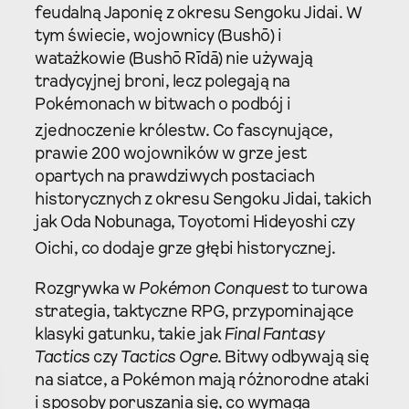
feudalną Japonię z okresu Sengoku Jidai. W
tym świecie, wojownicy (Bushō) i
watażkowie (Bushō Rīdā) nie używają
tradycyjnej broni, lecz polegają na
Pokémonach w bitwach o podbój i
zjednoczenie królestw.
Co fascynujące,
prawie 200 wojowników w grze jest
opartych na prawdziwych postaciach
historycznych z okresu Sengoku Jidai, takich
jak Oda Nobunaga, Toyotomi Hideyoshi czy
Oichi, co dodaje grze głębi historycznej.
Rozgrywka w
Pokémon Conquest
to turowa
strategia, taktyczne RPG, przypominające
klasyki gatunku, takie jak
Final Fantasy
Tactics
czy
Tactics Ogre
. Bitwy odbywają się
na siatce, a Pokémon mają różnorodne ataki
i sposoby poruszania się, co wymaga