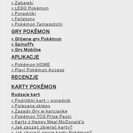
> Zabawki
> LEGO Pokémon
> Poradniki
> Felietony
> Pokémon Tamagotchi
GRY POKÉMON
> Główne gry Pokémon
> Spinoffy
> Gry Mobilne
APLIKACJE
> Pokémon HOME
> Play! Pokémon Access
RECENZJE
KARTY POKÉMON
Rodzaje kart
> Podróbki kart – poradnik
> Polecane sklepy
> Zasady Gry w karciankę
> Pokémon TCG Prize Packi
> Karty z Happy Meal McDonald’s
> Jak zacząć zbierać karty?
> Jak chronić swoje karty Pokémon?