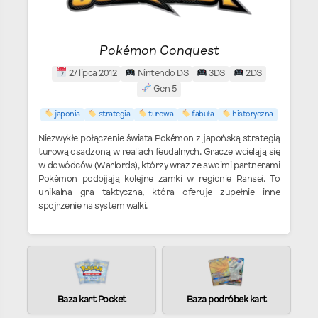
Pokémon Conquest
27 lipca 2012
Nintendo DS
3DS
2DS
Gen 5
japonia
strategia
turowa
fabuła
historyczna
Niezwykłe połączenie świata Pokémon z japońską strategią
turową osadzoną w realiach feudalnych. Gracze wcielają się
w dowódców (Warlords), którzy wraz ze swoimi partnerami
Pokémon podbijają kolejne zamki w regionie Ransei. To
unikalna gra taktyczna, która oferuje zupełnie inne
spojrzenie na system walki.
Baza kart Pocket
Baza podróbek kart