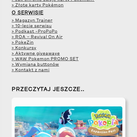
> Złote karty Pokémon
O SERWISIE
> Magazyn Trainer
> 10-lecie serwisu
> Podkast ~ProPoPo
> ROA – Revival On Air
> PokeZin
> Konkursy
> Aktywne giveawaye
> WAW Pokemon PROMO SET
> Wymiana buttonów
> Kontakt z nami
PRZECZYTAJ JESZCZE..