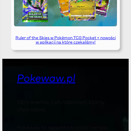
Ruler of the Skies w Pokémon TCG Pocket + nowości
w aplikacji na które czekaliśmy!
Pokewaw.pl
Dla trenerów (i ich rodziców!), którzy
chcą więcej
.
Pokewaw to największy polski serwis