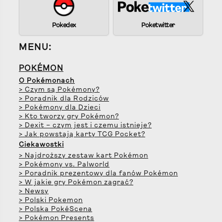
Pokedex
Poketwitter
MENU:
POKÉMON
O Pokémonach
> Czym są Pokémony?
> Poradnik dla Rodziców
> Pokémony dla Dzieci
> Kto tworzy gry Pokémon?
> Dexit – czym jest i czemu istnieje?
> Jak powstają karty TCG Pocket?
Ciekawostki
> Najdroższy zestaw kart Pokémon
> Pokémony vs. Palworld
> Poradnik prezentowy dla fanów Pokémon
> W jakie gry Pokémon zagrać?
> Newsy
> Polski Pokemon
> Polska PokéScena
> Pokémon Presents