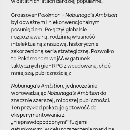
w ostatnich latach bardziej popularne.
Crossover
Pokémon + Nobunaga’s Ambition
był odważnym i niekonwencjonalnym
posunięciem. Połączył globalnie
rozpoznawalną, rodzinną własność
intelektualną z niszową, historycznie
zakorzenioną serią strategiczną. Pozwoliło
to Pokémonom wejść w gatunek
taktycznych gier RPG z wbudowaną, choć
mniejszą, publicznością z
Nobunaga’s Ambition
, jednocześnie
wprowadzając
Nobunaga’s Ambition
do
znacznie szerszej, młodszej publiczności.
Ten przykład pokazuje gotowość do
eksperymentowania z
„nieprawdopodobnymi” fuzjami
gatunkowymi w celu rozszerzenia marki na