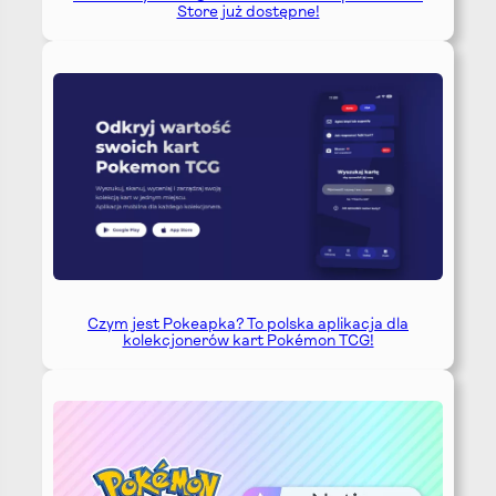
Store już dostępne!
Czym jest Pokeapka? To polska aplikacja dla
kolekcjonerów kart Pokémon TCG!