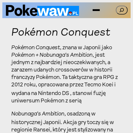
Przejdź
Szukaj
do
treści
Pokémon Conquest
Pokémon Conquest
, znana w Japonii jako
Pokémon + Nobunaga’s Ambition
, jest
jednym z najbardziej nieoczekiwanych, a
zarazem udanych crossoverów w historii
franczyzy Pokémon. Ta taktyczna gra RPG z
2012 roku, opracowana przez Tecmo Koei i
wydana na Nintendo DS
, stanowi fuzję
uniwersum Pokémon z serią
Nobunaga’s Ambition
, osadzoną w
historycznej Japonii.
Akcja gry toczy się w
regionie Ransei, który jest stylizowany na