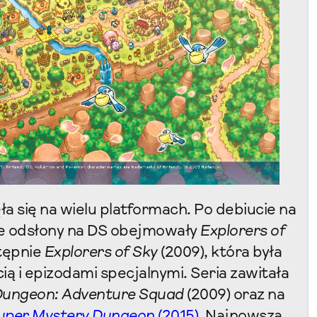
a się na wielu platformach. Po debiucie na
ne odsłony na DS obejmowały
Explorers of
stępnie
Explorers of Sky
(2009), która była
 i epizodami specjalnymi. Seria zawitała
ungeon: Adventure Squad
(2009) oraz na