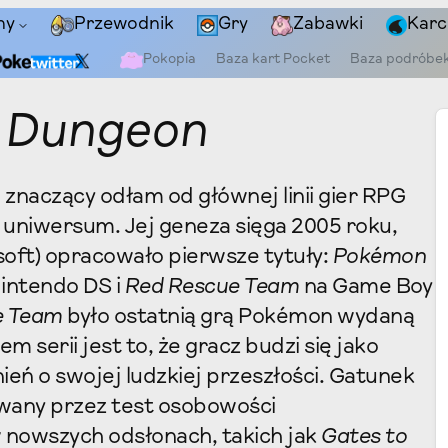
ny
Przewodnik
Gry
Zabawki
Karc
Pokopia
Baza kart Pocket
Baza podróbe
 Dungeon
znaczący odłam od głównej linii gier RPG
 uniwersum. Jej geneza sięga 2005 roku,
soft) opracowało pierwsze tytuły:
Pokémon
intendo DS i
Red Rescue Team
na Game Boy
e Team
było ostatnią grą Pokémon wydaną
serii jest to, że gracz budzi się jako
ń o swojej ludzkiej przeszłości. Gatunek
wany przez test osobowości
 nowszych odsłonach, takich jak
Gates to