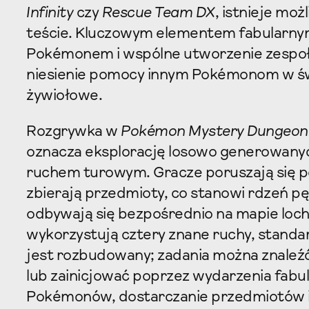
Infinity
czy
Rescue Team DX
, istnieje m
teście. Kluczowym elementem fabularnym
Pokémonem i wspólne utworzenie zespoł
niesienie pomocy innym Pokémonom w świ
żywiołowe.
Rozgrywka w
Pokémon Mystery Dungeon
oznacza eksplorację losowo generowanyc
ruchem turowym. Gracze poruszają się po
zbierają przedmioty, co stanowi rdzeń pęt
odbywają się bezpośrednio na mapie loch
wykorzystują cztery znane ruchy, standa
jest rozbudowany; zadania można znaleźć
lub zainicjować poprzez wydarzenia fabu
Pokémonów, dostarczanie przedmiotów i