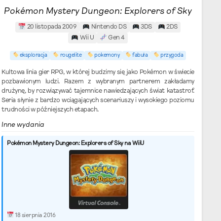
Pokémon Mystery Dungeon: Explorers of Sky
20 listopada 2009
Nintendo DS
3DS
2DS
Wii U
Gen 4
eksploracja
rougelite
pokemony
fabuła
przygoda
Kultowa linia gier RPG, w której budzimy się jako Pokémon w świecie
pozbawionym ludzi. Razem z wybranym partnerem zakładamy
drużynę, by rozwiązywać tajemnice nawiedzających świat katastrof.
Seria słynie z bardzo wciągających scenariuszy i wysokiego poziomu
trudności w późniejszych etapach.
Inne wydania
Pokémon Mystery Dungeon: Explorers of Sky na WiiU
18 sierpnia 2016