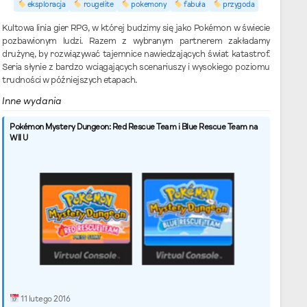
eksploracja
rougelite
pokemony
fabuła
przygoda
Kultowa linia gier RPG, w której budzimy się jako Pokémon w świecie
pozbawionym ludzi. Razem z wybranym partnerem zakładamy
drużynę, by rozwiązywać tajemnice nawiedzających świat katastrof.
Seria słynie z bardzo wciągających scenariuszy i wysokiego poziomu
trudności w późniejszych etapach.
Inne wydania
Pokémon Mystery Dungeon: Red Rescue Team i Blue Rescue Team na
WII U
11 lutego 2016