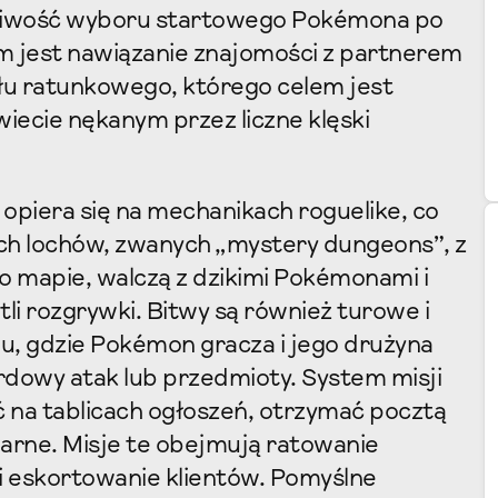
ożliwość wyboru startowego Pokémona po
 jest nawiązanie znajomości z partnerem
u ratunkowego, którego celem jest
ecie nękanym przez liczne klęski
opiera się na mechanikach roguelike, co
h lochów, zwanych „mystery dungeons”, z
 mapie, walczą z dzikimi Pokémonami i
li rozgrywki. Bitwy są również turowe i
u, gdzie Pokémon gracza i jego drużyna
rdowy atak lub przedmioty. System misji
 na tablicach ogłoszeń, otrzymać pocztą
larne. Misje te obejmują ratowanie
 eskortowanie klientów. Pomyślne