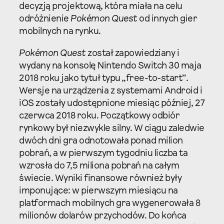
decyzją projektową, która miała na celu
odróżnienie
Pokémon Quest
od innych gier
mobilnych na rynku.
Pokémon Quest
został zapowiedziany i
wydany na konsolę Nintendo Switch 30 maja
2018 roku jako tytuł typu „free-to-start”.
Wersje na urządzenia z systemami Android i
iOS zostały udostępnione miesiąc później, 27
czerwca 2018 roku. Początkowy odbiór
rynkowy był niezwykle silny. W ciągu zaledwie
dwóch dni gra odnotowała ponad milion
pobrań, a w pierwszym tygodniu liczba ta
wzrosła do 7,5 miliona pobrań na całym
świecie. Wyniki finansowe również były
imponujące: w pierwszym miesiącu na
platformach mobilnych gra wygenerowała 8
milionów dolarów przychodów. Do końca