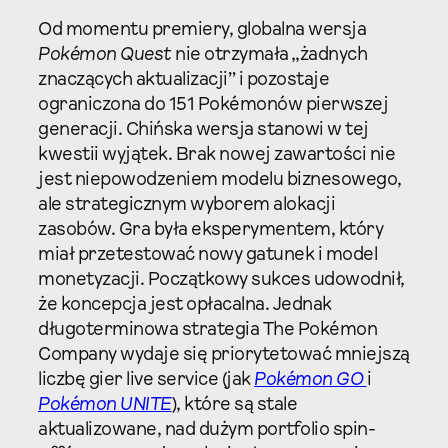
Od momentu premiery, globalna wersja
Pokémon Quest
nie otrzymała „żadnych
znaczących aktualizacji” i pozostaje
ograniczona do 151 Pokémonów pierwszej
generacji. Chińska wersja stanowi w tej
kwestii wyjątek. Brak nowej zawartości nie
jest niepowodzeniem modelu biznesowego,
ale strategicznym wyborem alokacji
zasobów. Gra była eksperymentem, który
miał przetestować nowy gatunek i model
monetyzacji. Początkowy sukces udowodnił,
że koncepcja jest opłacalna. Jednak
długoterminowa strategia The Pokémon
Company wydaje się priorytetować mniejszą
liczbę gier live service (jak
Pokémon GO
i
Pokémon UNITE
), które są stale
aktualizowane, nad dużym portfolio spin-