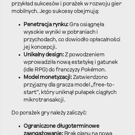
przykład sukcesów i porażek w rozwoju gier
mobilnych. Jego sukcesy obejmują:
Penetracja rynku:
Gra osiągnęła
wysokie wyniki w pobraniach i
przychodach, co dowiodło opłacalności
jej koncepcji.
Unikalny design:
Z powodzeniem
wprowadziła nową estetykę i gatunek
(idle RPG) do franczyzy
Pokémon
.
Model monetyzacji:
Zatwierdzono
przyjazny dla gracza model „free-to-
start”, który uniknął pułapek ciągłych
mikrotransakcji.
Do porażek gry należy zaliczyć:
Ograniczone długoterminowe
zaangażowanie:
Brak planu na nową