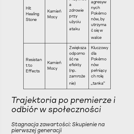
agresyw
a
nych
Hit
zdrowie
Kamień
Pokémo
Healing
przy
Mocy
nów, by
Stone
użyciu
utrzyma
ataku
ć się w
walce
Zwiększa
Kluczowy
odporno
dla
ść na
Pokémo
Resistan
Kamień
efekty
nów
t to
Mocy
(np.
pełniący
Effects
zamroże
ch rolę
nie)
„tanka”
Trajektoria po premierze i
odbiór w społeczności
Stagnacja zawartości: Skupienie na
pierwszej generacji