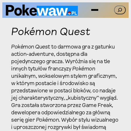
Przejdź
Szukaj
do
treści
Pokémon Quest
Pokémon Quest
to darmowa gra z gatunku
action-adventure, dostępna dla
pojedynczego gracza. Wyróżnia się na tle
innych tytułów franczyzy
Pokémon
unikalnym, wokselowym stylem graficznym,
w którym postacie i środowisko są
przedstawione w postaci bloków, co nadaje
jej charakterystyczny, „kubistyczny” wygląd.
Gra została stworzona przez Game Freak,
dewelopera odpowiedzialnego za główną
serię gier
Pokémon
. Wybór stylu wizualnego
i uproszczonej rozgrywki był świadomą