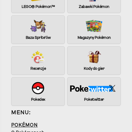
LEGO® Pokémon™
Zabawki Pokémon
Baza Sprite’ów
Magazyny Pokémon
Recenzje
Kody do gier
Pokedex
Poketwitter
MENU:
POKÉMON