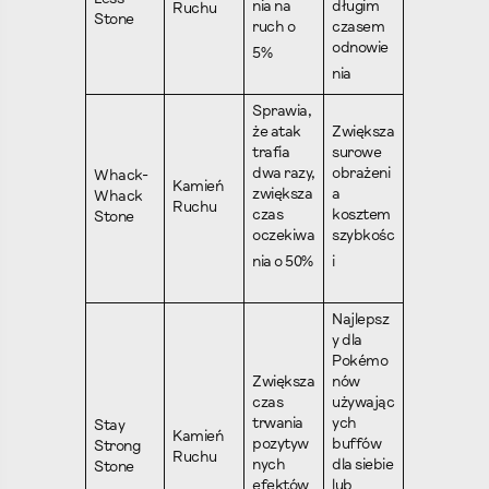
Less
nia na
długim
Ruchu
Stone
ruch o
czasem
odnowie
5%
nia
Sprawia,
że atak
Zwiększa
trafia
surowe
dwa razy,
obrażeni
Whack-
Kamień
zwiększa
a
Whack
Ruchu
czas
kosztem
Stone
oczekiwa
szybkośc
nia o 50%
i
Najlepsz
y dla
Pokémo
Zwiększa
nów
czas
używając
trwania
ych
Stay
Kamień
pozytyw
buffów
Strong
Ruchu
nych
dla siebie
Stone
efektów
lub