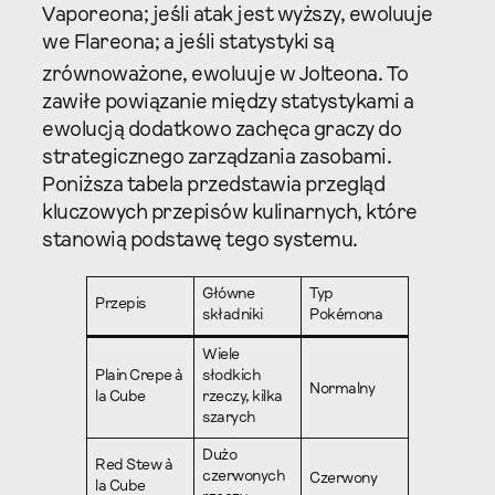
Vaporeona; jeśli atak jest wyższy, ewoluuje
we Flareona; a jeśli statystyki są
zrównoważone, ewoluuje w Jolteona.
To
zawiłe powiązanie między statystykami a
ewolucją dodatkowo zachęca graczy do
strategicznego zarządzania zasobami.
Poniższa tabela przedstawia przegląd
kluczowych przepisów kulinarnych, które
stanowią podstawę tego systemu.
Główne
Typ
Przepis
składniki
Pokémona
Wiele
Plain Crepe à
słodkich
Normalny
la Cube
rzeczy, kilka
szarych
Dużo
Red Stew à
czerwonych
Czerwony
la Cube