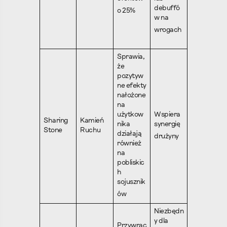
debuffó
o 25%
w na
wrogach
Sprawia,
że
pozytyw
ne efekty
nałożone
na
użytkow
Wspiera
Sharing
Kamień
nika
synergię
Stone
Ruchu
działają
drużyny
również
na
pobliskic
h
sojusznik
ów
Niezbędn
y dla
Przywrac