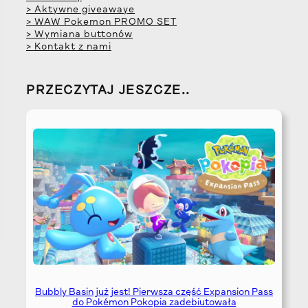
> Aktywne giveawaye
> WAW Pokemon PROMO SET
> Wymiana buttonów
> Kontakt z nami
PRZECZYTAJ JESZCZE..
Bubbly Basin już jest! Pierwsza część Expansion Pass
do Pokémon Pokopia zadebiutowała