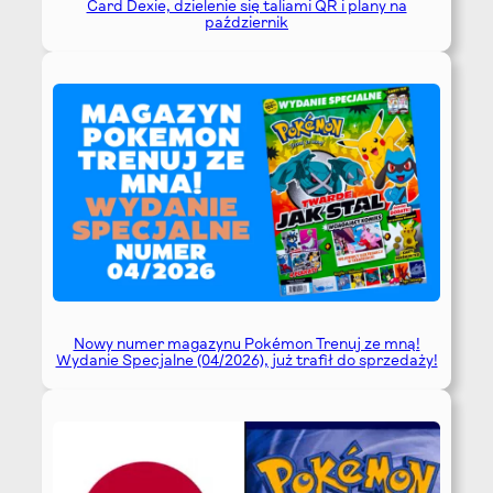
Card Dexie, dzielenie się taliami QR i plany na
październik
Nowy numer magazynu Pokémon Trenuj ze mną!
Wydanie Specjalne (04/2026), już trafił do sprzedaży!