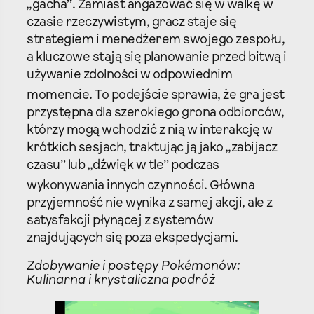
„gacha”. Zamiast angażować się w walkę w
czasie rzeczywistym, gracz staje się
strategiem i menedżerem swojego zespołu,
a kluczowe stają się planowanie przed bitwą i
używanie zdolności w odpowiednim
momencie.
To podejście sprawia, że gra jest
przystępna dla szerokiego grona odbiorców,
którzy mogą wchodzić z nią w interakcję w
krótkich sesjach, traktując ją jako „zabijacz
czasu” lub „dźwięk w tle” podczas
wykonywania innych czynności.
Główna
przyjemność nie wynika z samej akcji, ale z
satysfakcji płynącej z systemów
znajdujących się poza ekspedycjami.
Zdobywanie i postępy Pokémonów:
Kulinarna i krystaliczna podróż