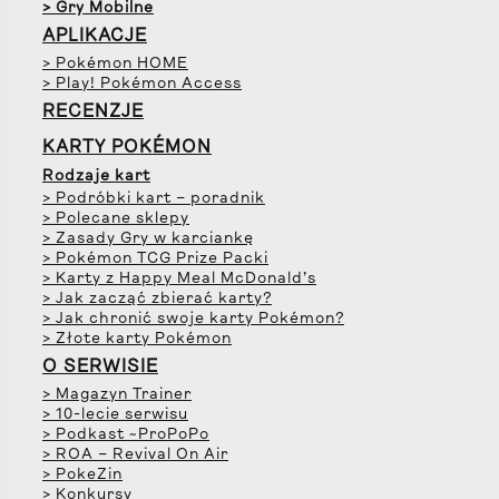
> Gry Mobilne
APLIKACJE
> Pokémon HOME
> Play! Pokémon Access
RECENZJE
KARTY POKÉMON
Rodzaje kart
> Podróbki kart – poradnik
> Polecane sklepy
> Zasady Gry w karciankę
> Pokémon TCG Prize Packi
> Karty z Happy Meal McDonald’s
> Jak zacząć zbierać karty?
> Jak chronić swoje karty Pokémon?
> Złote karty Pokémon
O SERWISIE
> Magazyn Trainer
> 10-lecie serwisu
> Podkast ~ProPoPo
> ROA – Revival On Air
> PokeZin
> Konkursy