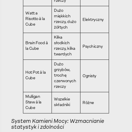
rzeczy
Dużo
Watt a
miękkich
Risotto à la
Elektryczny
rzeczy, dużo
Cube
żółtych
Kilka
Brain Food à
słodkich
Psychiczny
la Cube
rzeczy, kilka
twardych
Dużo
grzybów,
Hot Pot à la
trochę
Ognisty
Cube
czerwonych
rzeczy
Mulligan
Wszelkie
Stew à la
Różne
składniki
Cube
System Kamieni Mocy: Wzmacnianie
statystyk i zdolności