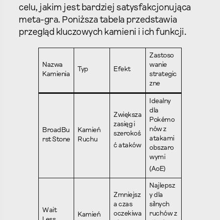
celu, jakim jest bardziej satysfakcjonująca
meta-gra. Poniższa tabela przedstawia
przegląd kluczowych kamieni i ich funkcji.
Zastoso
Nazwa
wanie
Typ
Efekt
Kamienia
strategic
zne
Idealny
dla
Zwiększa
Pokémo
zasięg i
nów z
BroadBu
Kamień
szerokoś
atakami
rst Stone
Ruchu
ć ataków
obszaro
wymi
(AoE)
Najlepsz
Zmniejsz
y dla
a czas
silnych
Wait
oczekiwa
ruchów z
Kamień