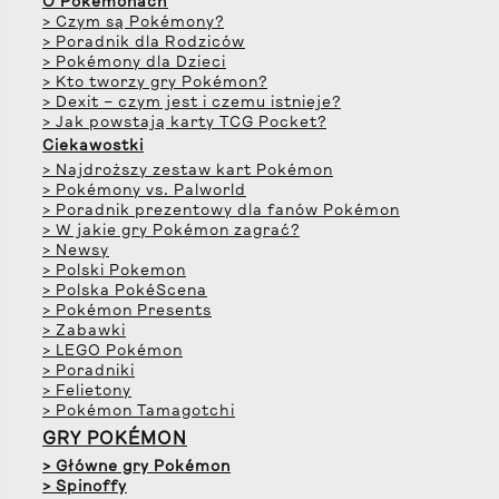
O Pokémonach
> Czym są Pokémony?
> Poradnik dla Rodziców
> Pokémony dla Dzieci
> Kto tworzy gry Pokémon?
> Dexit – czym jest i czemu istnieje?
> Jak powstają karty TCG Pocket?
Ciekawostki
> Najdroższy zestaw kart Pokémon
> Pokémony vs. Palworld
> Poradnik prezentowy dla fanów Pokémon
> W jakie gry Pokémon zagrać?
> Newsy
> Polski Pokemon
> Polska PokéScena
> Pokémon Presents
> Zabawki
> LEGO Pokémon
> Poradniki
> Felietony
> Pokémon Tamagotchi
GRY POKÉMON
> Główne gry Pokémon
> Spinoffy