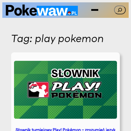
Przejdź
Szukaj
do
treści
Tag:
play pokemon
Słownik turniejowy Play! Pokémon – zrozumieć język