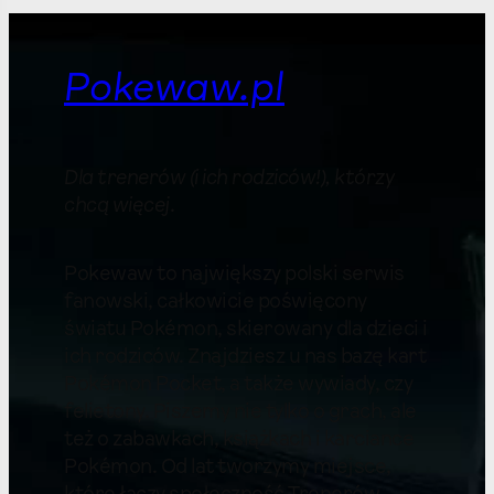
Pokewaw.pl
Dla trenerów (i ich rodziców!), którzy
chcą więcej
.
Pokewaw to największy polski serwis
fanowski, całkowicie poświęcony
światu Pokémon, skierowany dla dzieci i
ich rodziców. Znajdziesz u nas bazę kart
Pokémon Pocket, a także wywiady, czy
felietony. Piszemy nie tylko o grach, ale
też o zabawkach, książkach i karciance
Pokémon. Od lat tworzymy miejsce,