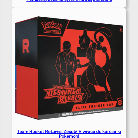
Team Rocket Returns! Zespół R wraca do karcianki
Pokemon!