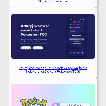
Store już dostępne!
Czym jest Pokeapka? To polska aplikacja dla
kolekcjonerów kart Pokémon TCG!