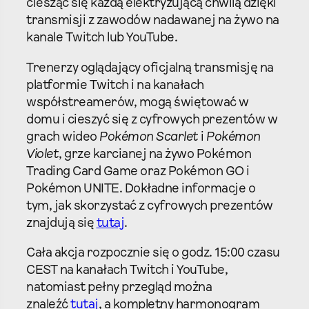
ciesząc się każdą elektryzującą chwilą dzięki
transmisji z zawodów nadawanej na żywo na
kanale Twitch lub YouTube.
Trenerzy oglądający oficjalną transmisję na
platformie Twitch i na kanałach
współstreamerów, mogą świętować w
domu i cieszyć się z cyfrowych prezentów w
grach wideo
Pokémon Scarlet
i
Pokémon
Violet
, grze karcianej na żywo Pokémon
Trading Card Game oraz Pokémon GO i
Pokémon UNITE. Dokładne informacje o
tym, jak skorzystać z cyfrowych prezentów
znajdują się
tutaj
.
Cała akcja rozpocznie się o godz. 15:00 czasu
CEST na kanałach Twitch i YouTube,
natomiast pełny przegląd można
znaleźć
tutaj
, a kompletny harmonogram