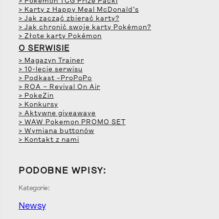
> Pokémon TCG Prize Packi
> Karty z Happy Meal McDonald’s
> Jak zacząć zbierać karty?
> Jak chronić swoje karty Pokémon?
> Złote karty Pokémon
O SERWISIE
> Magazyn Trainer
> 10-lecie serwisu
> Podkast ~ProPoPo
> ROA – Revival On Air
> PokeZin
> Konkursy
> Aktywne giveawaye
> WAW Pokemon PROMO SET
> Wymiana buttonów
> Kontakt z nami
PODOBNE WPISY:
Kategorie:
Newsy