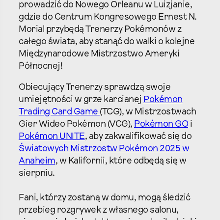
prowadzić do Nowego Orleanu w Luizjanie,
gdzie do Centrum Kongresowego Ernest N.
Morial przybędą Trenerzy Pokémonów z
całego świata, aby stanąć do walki o kolejne
Międzynarodowe Mistrzostwo Ameryki
Północnej!
Obiecujący Trenerzy sprawdzą swoje
umiejętności w grze karcianej
Pokémon
Trading Card Game
(TCG), w Mistrzostwach
Gier Wideo Pokémon (VCG),
Pokémon GO
i
Pokémon UNITE
, aby zakwalifikować się do
Światowych Mistrzostw Pokémon 2025 w
Anaheim
, w Kalifornii, które odbędą się w
sierpniu.
Fani, którzy zostaną w domu, mogą śledzić
przebieg rozgrywek z własnego salonu,