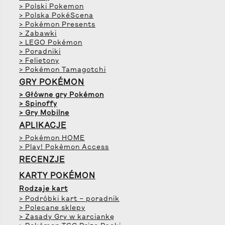
> Polski Pokemon
> Polska PokéScena
> Pokémon Presents
> Zabawki
> LEGO Pokémon
> Poradniki
> Felietony
> Pokémon Tamagotchi
GRY POKÉMON
> Główne gry Pokémon
> Spinoffy
> Gry Mobilne
APLIKACJE
> Pokémon HOME
> Play! Pokémon Access
RECENZJE
KARTY POKÉMON
Rodzaje kart
> Podróbki kart – poradnik
> Polecane sklepy
> Zasady Gry w karciankę