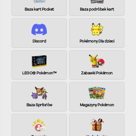
e
Baza kart Pocket
Baza podróbek kart
r
n
a
t
i
Discord
Pokémony Dla dzieci
v
e
:
LEGO® Pokémon™
Zabawki Pokémon
Baza Sprite’ów
Magazyny Pokémon