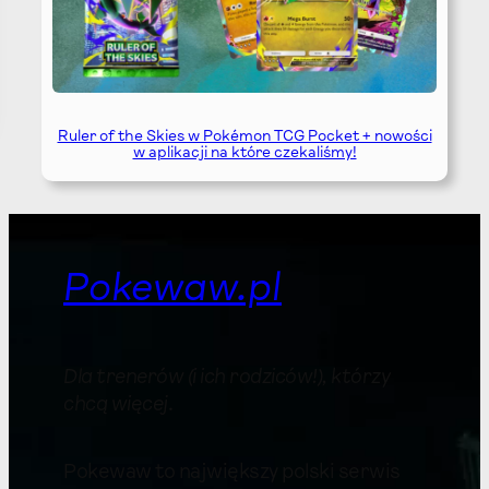
Ruler of the Skies w Pokémon TCG Pocket + nowości
w aplikacji na które czekaliśmy!
Pokewaw.pl
Dla trenerów (i ich rodziców!), którzy
chcą więcej
.
Pokewaw to największy polski serwis