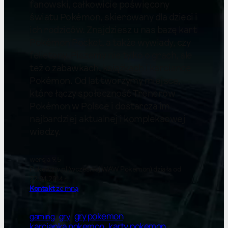
fanowski, całkowicie poświęcony
światu Pokémon, skierowany dla dzieci i
ich rodziców. Znajdziesz u nas bazę kart
Pokémon Pocket, a także wywiady, czy
felietony. Piszemy nie tylko o grach, ale
też o zabawkach, książkach i karciance
Pokémon. Od lat tworzymy miejsce,
które łączy społeczność Trenerów
Pokémon w Polsce i dostarcza im
najbardziej aktualnej i kompleksowej
wiedzy.
wersja 9.5
Pokewaw.pl (wcześniej WAW Pokemon) działa od
22.04.2014 r.
Kontakt
ze mną
gry pokemon
gry
gaming
karty pokemon
karcianka pokemon