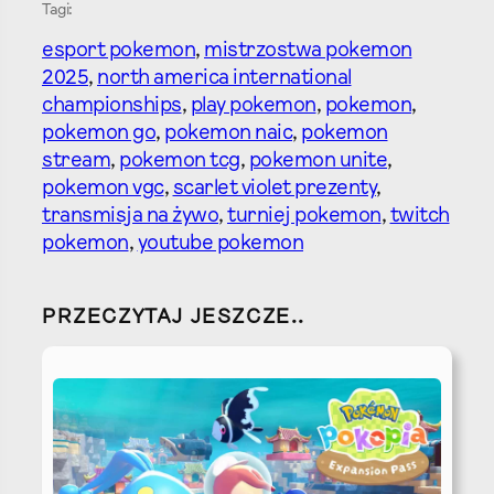
Tagi:
esport pokemon
, 
mistrzostwa pokemon
2025
, 
north america international
championships
, 
play pokemon
, 
pokemon
, 
pokemon go
, 
pokemon naic
, 
pokemon
stream
, 
pokemon tcg
, 
pokemon unite
, 
pokemon vgc
, 
scarlet violet prezenty
, 
transmisja na żywo
, 
turniej pokemon
, 
twitch
pokemon
, 
youtube pokemon
PRZECZYTAJ JESZCZE..