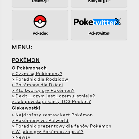
Recenzje
Kody do gier
Pokedex
Poketwitter
MENU:
POKÉMON
O Pokémonach
> Czym są Pokémony?
> Poradnik dla Rodziców
> Pokémony dla Dzieci
> Kto tworzy gry Pokémon?
> Dexit – czym jest i czemu istnieje?
> Jak powstają karty TCG Pocket?
Ciekawostki
> Najdroższy zestaw kart Pokémon
> Pokémony vs. Palworld
> Poradnik prezentowy dla fanów Pokémon
> W jakie gry Pokémon zagrać?
> Newsy