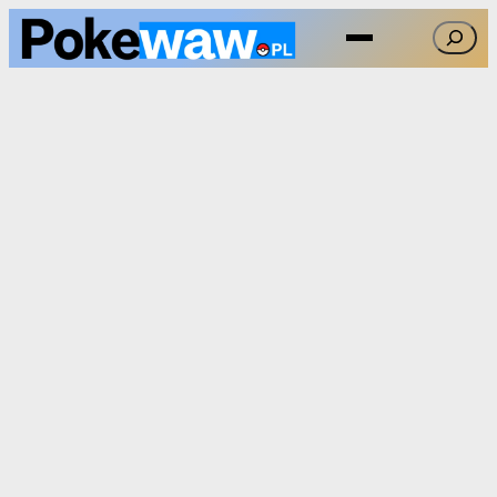
Przejdź
Szukaj
do
treści