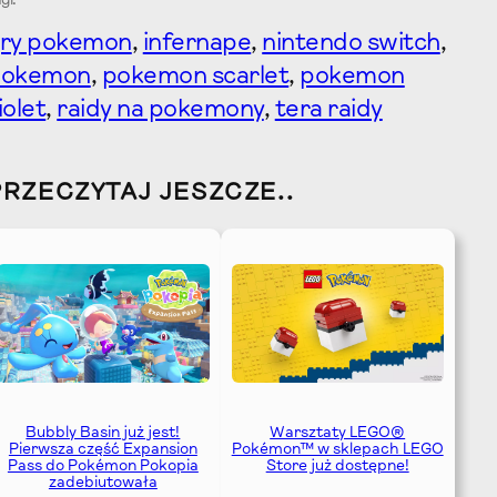
gi:
ry pokemon
, 
infernape
, 
nintendo switch
, 
pokemon
, 
pokemon scarlet
, 
pokemon
iolet
, 
raidy na pokemony
, 
tera raidy
PRZECZYTAJ JESZCZE..
Bubbly Basin już jest!
Warsztaty LEGO®
Pierwsza część Expansion
Pokémon™ w sklepach LEGO
Pass do Pokémon Pokopia
Store już dostępne!
zadebiutowała