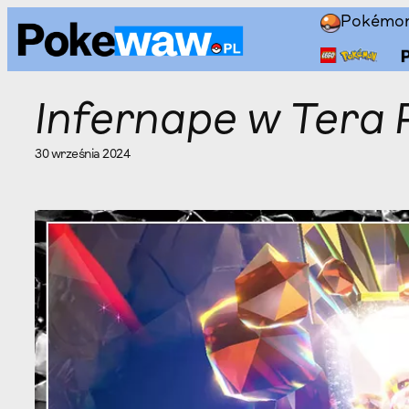
Przejdź
Pokémo
do
treści
Infernape w Tera 
30 września 2024