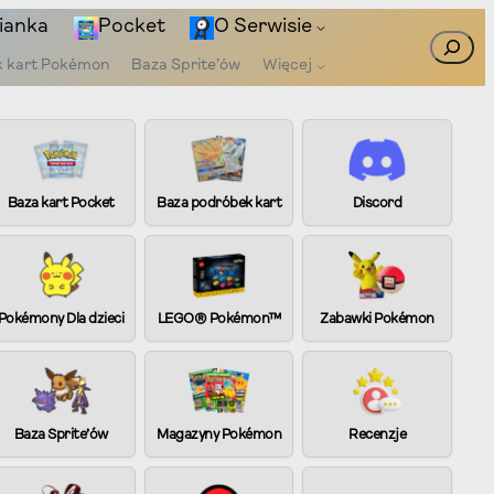
ianka
Pocket
O Serwisie
Szukaj
k kart Pokémon
Baza Sprite’ów
Więcej
Baza kart Pocket
Baza podróbek kart
Discord
Pokémony Dla dzieci
LEGO® Pokémon™
Zabawki Pokémon
Baza Sprite’ów
Magazyny Pokémon
Recenzje