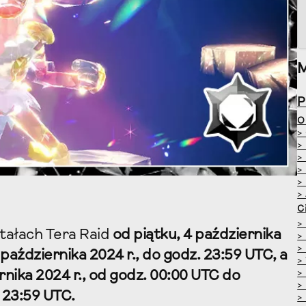
O
>
>
>
>
>
>
C
>
ztałach Tera Raid
od piątku, 4 października
>
>
6 października 2024 r., do godz. 23:59 UTC, a
>
>
rnika 2024 r., od godz. 00:00 UTC do
>
. 23:59 UTC.
>