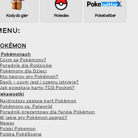
Kody do gier
Pokedex
Poketwitter
MENU:
POKÉMON
 Pokémonach
 Czym są Pokémony?
 Poradnik dla Rodziców
 Pokémony dla Dzieci
 Kto tworzy gry Pokémon?
 Dexit – czym jest i czemu istnieje?
 Jak powstają karty TCG Pocket?
iekawostki
 Najdroższy zestaw kart Pokémon
 Pokémony vs. Palworld
 Poradnik prezentowy dla fanów Pokémon
 W jakie gry Pokémon zagrać?
 Newsy
 Polski Pokemon
 Polska PokéScena