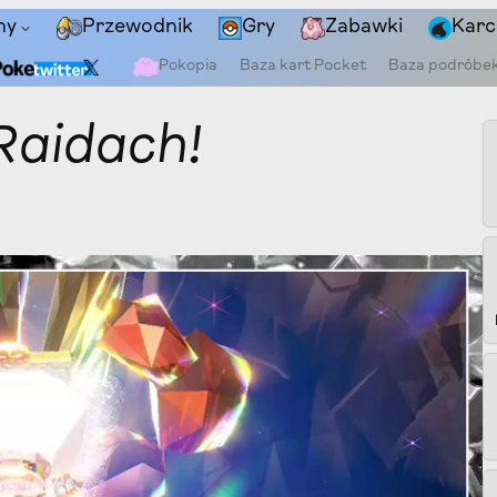
ny
Przewodnik
Gry
Zabawki
Karc
Pokopia
Baza kart Pocket
Baza podróbe
Raidach!