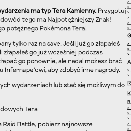
>
>
wydarzenia ma typ Tera Kamienny.
Przygotuj
>
>
a dowód tego ma Najpotężniejszy Znak!
>
tego potężnego Pokémona Tera!
>
y tylko raz na save. Jeśli już go złapałeś
>
>
i złapałeś go już wcześniej podczas
>
złapać go ponownie, ale nadal możesz brać
A
u Infernape’owi, aby zdobyć inne nagrody.
>
>
R
łych wydarzeniach lub stać się możliwym do
R
>
ajdowych Tera
>
>
 Raid Battle, pobierz najnowsze
>
>