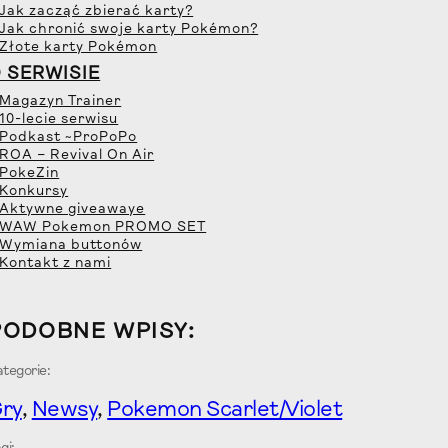
 Jak zacząć zbierać karty?
 Jak chronić swoje karty Pokémon?
 Złote karty Pokémon
 SERWISIE
 Magazyn Trainer
 10-lecie serwisu
 Podkast ~ProPoPo
 ROA – Revival On Air
 PokeZin
 Konkursy
 Aktywne giveawaye
 WAW Pokemon PROMO SET
 Wymiana buttonów
 Kontakt z nami
PODOBNE WPISY:
tegorie:
ry
, 
Newsy
, 
Pokemon Scarlet/Violet