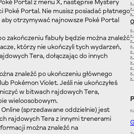
Poké Portal z menu X, następnie Mystery
>
>
i Poké Portal. Nie musisz posiadać płatnego
>
, aby otrzymywać najnowsze Poké Portal
O
>
>
o zakończeniu fabuły będzie można znaleźć
>
acze, którzy nie ukończyli tych wydarzeń,
>
>
ajdowych Tera, dołączając do innych
>
>
>
ożna znaleźć po ukończeniu głównego
>
>
ub Pokémon Violet. Jeśli nie ukończyłeś
tniczyć w bitwach rajdowych Tera,
ybie wieloosobowym.
Online (sprzedawane oddzielnie) jest
Ka
ch rajdowych Tera z innymi trenerami
G
nformacji można znaleźć na