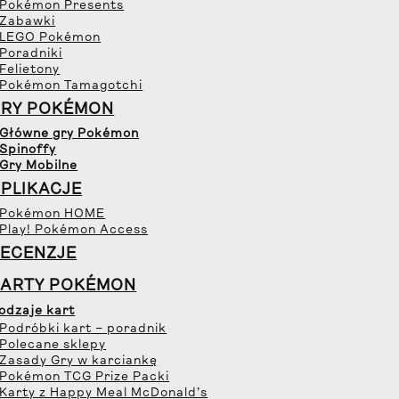
 Pokémon Presents
 Zabawki
 LEGO Pokémon
 Poradniki
 Felietony
 Pokémon Tamagotchi
GRY POKÉMON
 Główne gry Pokémon
 Spinoffy
 Gry Mobilne
PLIKACJE
 Pokémon HOME
 Play! Pokémon Access
ECENZJE
KARTY POKÉMON
odzaje kart
 Podróbki kart – poradnik
 Polecane sklepy
 Zasady Gry w karciankę
 Pokémon TCG Prize Packi
 Karty z Happy Meal McDonald’s