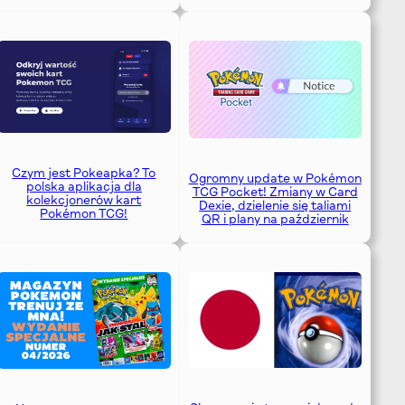
Czym jest Pokeapka? To
Ogromny update w Pokémon
polska aplikacja dla
TCG Pocket! Zmiany w Card
kolekcjonerów kart
Dexie, dzielenie się taliami
Pokémon TCG!
QR i plany na październik