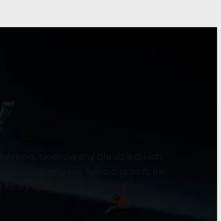
émon, skierowany dla dzieci i ich
ony. Piszemy nie tylko o grach, ale
re łączy społeczność Trenerów