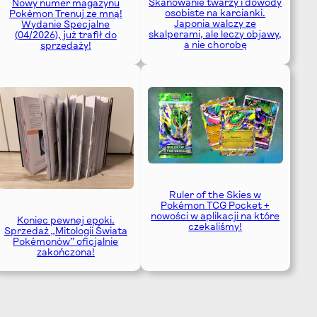
Skanowanie twarzy i dowody
Nowy numer magazynu
osobiste na karcianki.
Pokémon Trenuj ze mną!
Japonia walczy ze
Wydanie Specjalne
skalperami, ale leczy objawy,
(04/2026), już trafił do
a nie chorobę
sprzedaży!
Ruler of the Skies w
Pokémon TCG Pocket +
nowości w aplikacji na które
Koniec pewnej epoki.
czekaliśmy!
Sprzedaż „Mitologii Świata
Pokémonów” oficjalnie
zakończona!