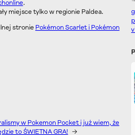
Ta
chonline
.
g
ły miejsce tylko w regionie Paldea.
lnej stronie
Pokémon Scarlet i Pokémon
v
alismy w Pokemon Pocket i już wiem, że
ędzie to ŚWIETNA GRA!
→