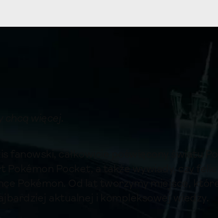
zy chcą więcej
.
s fanowski, całkowicie poświęcony światu Pok
t Pokémon Pocket, a także wywiady, czy feliet
iance Pokémon. Od lat tworzymy miejsce, któ
jbardziej aktualnej i kompleksowej wiedzy.