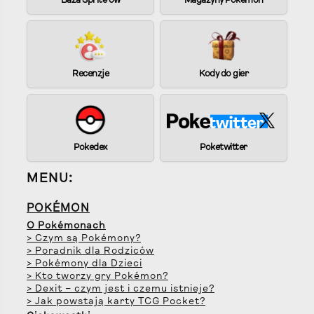
Baza Sprite’ów
Magazyny Pokémon
Recenzje
Kody do gier
Pokedex
Poketwitter
MENU:
POKÉMON
O Pokémonach
> Czym są Pokémony?
> Poradnik dla Rodziców
> Pokémony dla Dzieci
> Kto tworzy gry Pokémon?
> Dexit – czym jest i czemu istnieje?
> Jak powstają karty TCG Pocket?