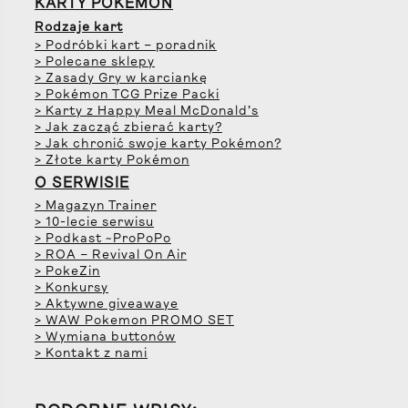
KARTY POKÉMON
Rodzaje kart
> Podróbki kart – poradnik
> Polecane sklepy
> Zasady Gry w karciankę
> Pokémon TCG Prize Packi
> Karty z Happy Meal McDonald’s
> Jak zacząć zbierać karty?
> Jak chronić swoje karty Pokémon?
> Złote karty Pokémon
O SERWISIE
> Magazyn Trainer
> 10-lecie serwisu
> Podkast ~ProPoPo
> ROA – Revival On Air
> PokeZin
> Konkursy
> Aktywne giveawaye
> WAW Pokemon PROMO SET
> Wymiana buttonów
> Kontakt z nami