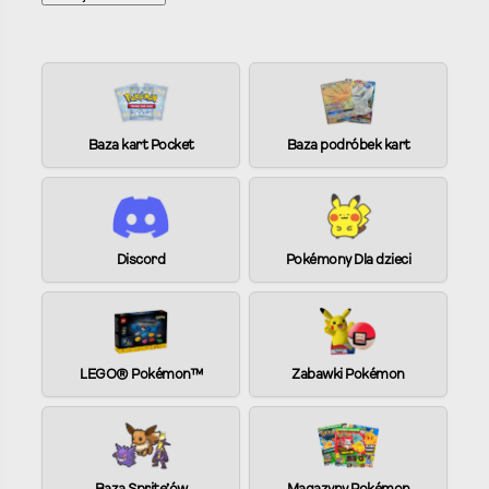
A
l
t
e
Baza kart Pocket
Baza podróbek kart
r
n
a
t
i
Discord
Pokémony Dla dzieci
v
e
:
LEGO® Pokémon™
Zabawki Pokémon