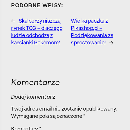
PODOBNE WPISY:
←
Skalperzy niszczą
Wielka paczka z
rynek TCG – dlaczego
Pikashop.pl –
ludzie odchodzą z
Podziękowania za
karcianki Pokémon?
sprostowanie!
→
Komentarze
Dodaj komentarz
Twój adres email nie zostanie opublikowany.
Wymagane pola są oznaczone
*
Komentarz
*