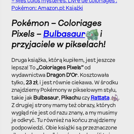
– Mes colos mystères: Livre de coloriages :
Pokémon: Amazon.pl: Książki
Pokémon – Coloriages
Pixels –
Bulbasaur
i
przyjaciele w pikselach!
Druga książka, którą kupiłem, jest jeszcze
lepsza! To
„Coloriages Pixels”
od
wydawnictwa
Dragon D’Or
. Kosztowała
tylko,
23 zł
, i jest równie ciekawa. W środku
znajdziemy Pokémony w pikselowym stylu,
takie jak
Bulbasaur
,
Pikachu
czy
Rattata
.
Z drugiej strony mamy też obrazy, których
wygląd nie jest od razu znany, a my musimy
je odkryć. Tu również na końcu znajdziemy
podpowiedzi. Obie książki są przeznaczone