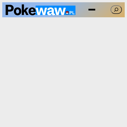
Przejdź
Szukaj
do
treści