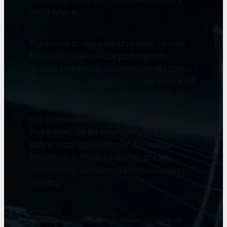
Dla trenerów (i ich rodziców!), którzy
chcą więcej
.
Pokewaw to największy polski serwis
fanowski, całkowicie poświęcony
światu Pokémon, skierowany dla dzieci i
ich rodziców. Znajdziesz u nas bazę kart
Pokémon Pocket, a także wywiady, czy
felietony. Piszemy nie tylko o grach, ale
też o zabawkach, książkach i karciance
Pokémon. Od lat tworzymy miejsce,
które łączy społeczność Trenerów
Pokémon w Polsce i dostarcza im
najbardziej aktualnej i kompleksowej
wiedzy.
wersja 9.5
Pokewaw.pl (wcześniej WAW Pokemon) działa od