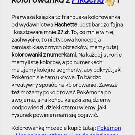
kolorowanka z
Pikachu
!
Pierwsza książka to francuska kolorowanka
od wydawnictwa
Hachette
. Jest bardzo fajna
i kosztowała mnie
27 zł
. To, co mnie w niej
zachwyciło, to nietypowa koncepcja –
zamiast klasycznych obrazków, mamy tutaj
kolorowanki z numerkami
. Na każdej stronie
mamy listę kolorów, a po numerkach
malujemy kolejne segmenty, aby odkryć, jaki
Pokémon się tam ukrywa. To bardzo
kreatywny sposób na kolorowanie. Zawsze
też możemy pokolorować Pokémona po
swojemu, a na końcu książki znajdziemy
podpowiedzi, dzięki czemu wiemy, jaki
rysunek powinien nam się pojawić.
Kolorowankę możecie kupić tutaj:
Pokémon