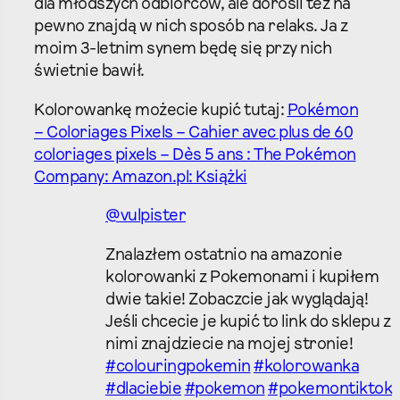
dla młodszych odbiorców, ale dorośli też na
pewno znajdą w nich sposób na relaks. Ja z
moim 3-letnim synem będę się przy nich
świetnie bawił.
Kolorowankę możecie kupić tutaj:
Pokémon
– Coloriages Pixels – Cahier avec plus de 60
coloriages pixels – Dès 5 ans : The Pokémon
Company: Amazon.pl: Książki
@vulpister
Znalazłem ostatnio na amazonie
kolorowanki z Pokemonami i kupiłem
dwie takie! Zobaczcie jak wyglądają!
Jeśli chcecie je kupić to link do sklepu z
nimi znajdziecie na mojej stronie!
#colouringpokemin
#kolorowanka
#dlaciebie
#pokemon
#pokemontiktok