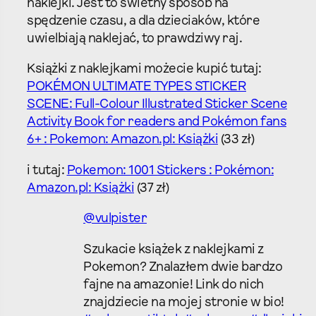
naklejki. Jest to świetny sposób na
spędzenie czasu, a dla dzieciaków, które
uwielbiają naklejać, to prawdziwy raj.
Książki z naklejkami możecie kupić tutaj:
POKÉMON ULTIMATE TYPES STICKER
SCENE: Full-Colour Illustrated Sticker Scene
Activity Book for readers and Pokémon fans
6+ : Pokemon: Amazon.pl: Książki
(33 zł)
i tutaj:
Pokemon: 1001 Stickers : Pokémon:
Amazon.pl: Książki
(37 zł)
@vulpister
Szukacie książek z naklejkami z
Pokemon? Znalazłem dwie bardzo
fajne na amazonie! Link do nich
znajdziecie na mojej stronie w bio!