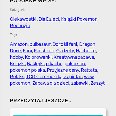
PODOBNE WPISY:
Kategorie:
Ciekawostki
, 
Dla Dzieci
, 
Książki Pokemon
, 
Recenzje
Tagi:
Amazon
, 
bulbasaur
, 
Dorośli fani
, 
Dragon
Dure
, 
Fani
, 
Farshore
, 
Gadżety
, 
Hachette
, 
hobby
, 
Kolorowanki
, 
Kreatywna zabawa
, 
Książki
, 
Naklejki
, 
pikachu
, 
pokemon
, 
pokemon polska
, 
Przyjazne ceny
, 
Rattata
, 
Relaks
, 
TCG Community
, 
vulpister
, 
waw
pokemon
, 
Zabawa dla dzieci
, 
zabawki
, 
Zeszyt
PRZECZYTAJ JESZCZE..