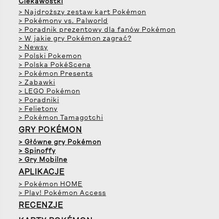
Ciekawostki
> Najdroższy zestaw kart Pokémon
> Pokémony vs. Palworld
> Poradnik prezentowy dla fanów Pokémon
> W jakie gry Pokémon zagrać?
> Newsy
> Polski Pokemon
> Polska PokéScena
> Pokémon Presents
> Zabawki
> LEGO Pokémon
> Poradniki
> Felietony
> Pokémon Tamagotchi
GRY POKÉMON
> Główne gry Pokémon
> Spinoffy
> Gry Mobilne
APLIKACJE
> Pokémon HOME
> Play! Pokémon Access
RECENZJE