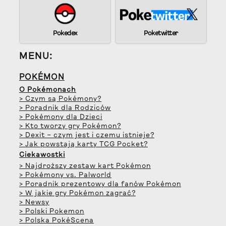
Pokedex
Poketwitter
MENU:
POKÉMON
O Pokémonach
> Czym są Pokémony?
> Poradnik dla Rodziców
> Pokémony dla Dzieci
> Kto tworzy gry Pokémon?
> Dexit – czym jest i czemu istnieje?
> Jak powstają karty TCG Pocket?
Ciekawostki
> Najdroższy zestaw kart Pokémon
> Pokémony vs. Palworld
> Poradnik prezentowy dla fanów Pokémon
> W jakie gry Pokémon zagrać?
> Newsy
> Polski Pokemon
> Polska PokéScena