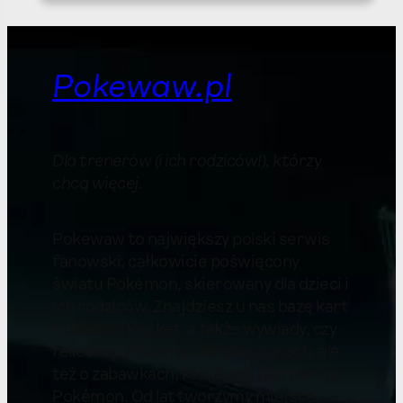
Pokewaw.pl
Dla trenerów (i ich rodziców!), którzy
chcą więcej
.
Pokewaw to największy polski serwis
fanowski, całkowicie poświęcony
światu Pokémon, skierowany dla dzieci i
ich rodziców. Znajdziesz u nas bazę kart
Pokémon Pocket, a także wywiady, czy
felietony. Piszemy nie tylko o grach, ale
też o zabawkach, książkach i karciance
Pokémon. Od lat tworzymy miejsce,