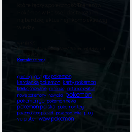
które łączy społeczność Trenerów
Pokémon w Polsce i dostarcza im
najbardziej aktualnej i kompleksowej
wiedzy.
wersja 9.5
Pokewaw.pl (wcześniej WAW Pokemon) działa od
22.04.2014 r.
Kontakt
ze mną
gry pokemon
gry
gaming
karty pokemon
karcianka pokemon
kolekcjonowanie
nintendo switch
nintendo
pokemon
nowe pokemony
nowości
pokemon go
pokemon news
pokemon polska
pokemon tcg
ptcg
pokemon tcg pocket
pokemon unite
waw pokemon
vulpister