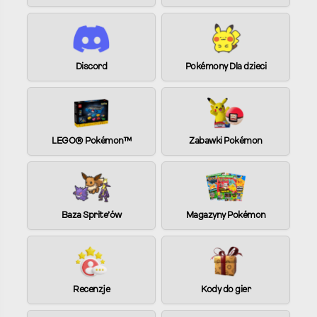
n
a
t
i
Discord
Pokémony Dla dzieci
v
e
:
LEGO® Pokémon™
Zabawki Pokémon
Baza Sprite’ów
Magazyny Pokémon
Recenzje
Kody do gier