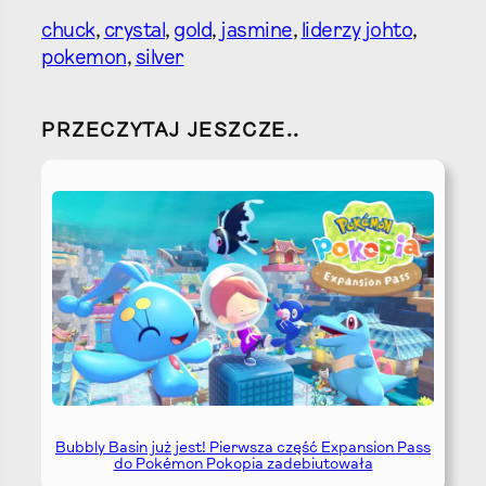
chuck
, 
crystal
, 
gold
, 
jasmine
, 
liderzy johto
, 
pokemon
, 
silver
PRZECZYTAJ JESZCZE..
Bubbly Basin już jest! Pierwsza część Expansion Pass
do Pokémon Pokopia zadebiutowała