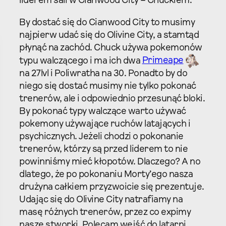
liderem sali w Cianwood City – Chuckiem.
By dostać się do Cianwood City to musimy
najpierw udać się do Olivine City, a stamtąd
płynąć na zachód. Chuck używa pokemonów
typu walczącego i ma ich dwa
Primeape
na 27lvl i Poliwratha na 30. Ponadto by do
niego się dostać musimy nie tylko pokonać
trenerów, ale i odpowiednio przesunąć bloki.
By pokonać typy walczące warto używać
pokemony używające ruchów latających i
psychicznych. Jeżeli chodzi o pokonanie
trenerów, którzy są przed liderem to nie
powinniśmy mieć kłopotów. Dlaczego? A no
dlatego, że po pokonaniu Morty’ego nasza
drużyna całkiem przyzwoicie się prezentuje.
Udając się do Olivine City natrafiamy na
masę różnych trenerów, przez co expimy
nasze stworki. Polecam wejść do latarni