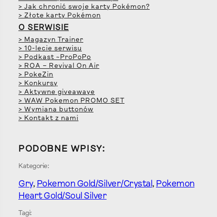
> Jak chronić swoje karty Pokémon?
> Złote karty Pokémon
O SERWISIE
> Magazyn Trainer
> 10-lecie serwisu
> Podkast ~ProPoPo
> ROA – Revival On Air
> PokeZin
> Konkursy
> Aktywne giveawaye
> WAW Pokemon PROMO SET
> Wymiana buttonów
> Kontakt z nami
PODOBNE WPISY:
Kategorie:
Gry
, 
Pokemon Gold/Silver/Crystal
, 
Pokemon
Heart Gold/Soul Silver
Tagi: