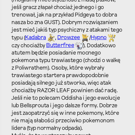
(mogliśmy mieć styczność z masą ptaków,
jeśli gracz złapał chociaż jednego i go
trenował, jak na przykład Pidgeya to dobra
nasza bo zna GUST). Dobrym rozwiązaniem
jest mieć jakiś typ psychiczny z atakami tego
typu (
Kadabra
,
Drowzee
/
Hypno
czy chociażby
Butterfree
). Dodatkowo
atutem będzie posiadanie mocnego
pokemona typu trawiastego (chodzi o walkę
z Poliwrathem). Osoby, które wybrały
trawiastego startera prawdopodobnie
posiadają silnego już stworka, więc atak
chociażby RAZOR LEAF powinien dać radę.
Jeśli nie to polecam Oddisha i jego ewolucje
lub Bellsprouta i jego dalsze formy. Dobrze
jest zaopatrzyć się w inne pokemony, które
nie mają słabości przeciwko pokemonom
lidera (typ normalny odpada).