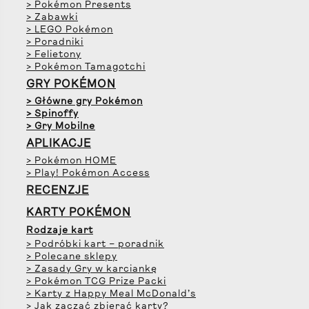
> Pokémon Presents
> Zabawki
> LEGO Pokémon
> Poradniki
> Felietony
> Pokémon Tamagotchi
GRY POKÉMON
> Główne gry Pokémon
> Spinoffy
> Gry Mobilne
APLIKACJE
> Pokémon HOME
> Play! Pokémon Access
RECENZJE
KARTY POKÉMON
Rodzaje kart
> Podróbki kart – poradnik
> Polecane sklepy
> Zasady Gry w karciankę
> Pokémon TCG Prize Packi
> Karty z Happy Meal McDonald’s
> Jak zacząć zbierać karty?