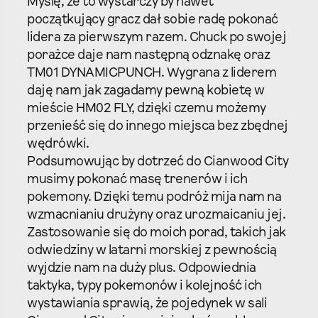
Myślę, że to wystarczy by nawet
początkujący gracz dał sobie radę pokonać
lidera za pierwszym razem. Chuck po swojej
porażce daje nam następną odznakę oraz
TM01 DYNAMICPUNCH. Wygrana z liderem
daję nam jak zagadamy pewną kobietę w
mieście HM02 FLY, dzięki czemu możemy
przenieść się do innego miejsca bez zbędnej
wędrówki.
Podsumowując by dotrzeć do Cianwood City
musimy pokonać masę trenerów i ich
pokemony. Dzięki temu podróż mija nam na
wzmacnianiu drużyny oraz urozmaicaniu jej.
Zastosowanie się do moich porad, takich jak
odwiedziny w latarni morskiej z pewnością
wyjdzie nam na duży plus. Odpowiednia
taktyka, typy pokemonów i kolejność ich
wystawiania sprawią, że pojedynek w sali