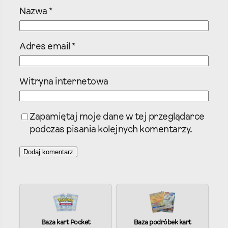
Nazwa
*
Adres email
*
Witryna internetowa
Zapamiętaj moje dane w tej przeglądarce
podczas pisania kolejnych komentarzy.
A
l
t
e
Baza kart Pocket
Baza podróbek kart
r