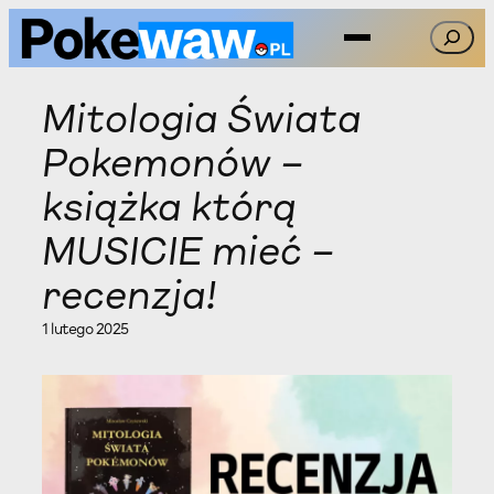
Przejdź
Szukaj
do
treści
Mitologia Świata
Pokemonów –
książka którą
MUSICIE mieć –
recenzja!
1 lutego 2025