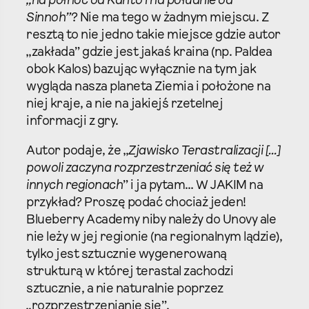
„na północ od Kanto i na południe od
Sinnoh”
? Nie ma tego w żadnym miejscu. Z
resztą to nie jedno takie miejsce gdzie autor
„zakłada” gdzie jest jakaś kraina (np. Paldea
obok Kalos) bazując wyłącznie na tym jak
wygląda nasza planeta Ziemia i położone na
niej kraje, a nie na jakiejś rzetelnej
informacji z gry.
Autor podaje, że „
Zjawisko Terastralizacji […]
powoli zaczyna rozprzestrzeniać się też w
innych regionach
” i ja pytam… W JAKIM na
przykład? Proszę podać chociaż jeden!
Blueberry Academy niby należy do Unovy ale
nie leży w jej regionie (na regionalnym lądzie),
tylko jest sztucznie wygenerowaną
strukturą w której terastal zachodzi
sztucznie, a nie naturalnie poprzez
„rozprzestrzenianie się”.