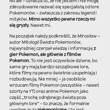
No ale – oznacza to, że nie jestem i nie mogę
zdecydowanie nazwać się specjalistą od lore
Pokemonów – zwłaszcza z zakresu legend i
mityków.
Mimo wszystko pewne rzeczy mi
się gryzły
. Nawet mi.
Na początek należy podkreślić, że
Mirosław
–
autor
Mitologii Świata Pokemonów
,
najwyraźniej czerpał wiedzę i informację
z
gier Pokemon, ale głównie z filmów
Pokemon
. To nie jest oczywiście dziwne, bo
same gry mają bardzo szczątkowe lore,
które filmy na pewno świetnie uzupełniają i
rozbudowują. Nie mniej – ja osobiście
wrzucam filmy Pokemon (wszystkie – nawet
szorty na YT) oraz anime Pokemon jako
część „trochę odrębnego świata poza
głównym lore” – to znaczy, że formalnie