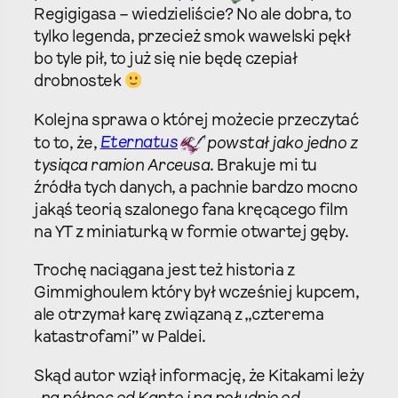
Regigigasa – wiedzieliście? No ale dobra, to
tylko legenda, przecież smok wawelski pękł
bo tyle pił, to już się nie będę czepiał
drobnostek
Kolejna sprawa o której możecie przeczytać
to to, że,
Eternatus
powstał jako jedno z
tysiąca ramion Arceusa
. Brakuje mi tu
źródła tych danych, a pachnie bardzo mocno
jakąś teorią szalonego fana kręcącego film
na YT z miniaturką w formie otwartej gęby.
Trochę naciągana jest też historia z
Gimmighoulem który był wcześniej kupcem,
ale otrzymał karę związaną z „czterema
katastrofami” w Paldei.
Skąd autor wziął informację, że Kitakami leży