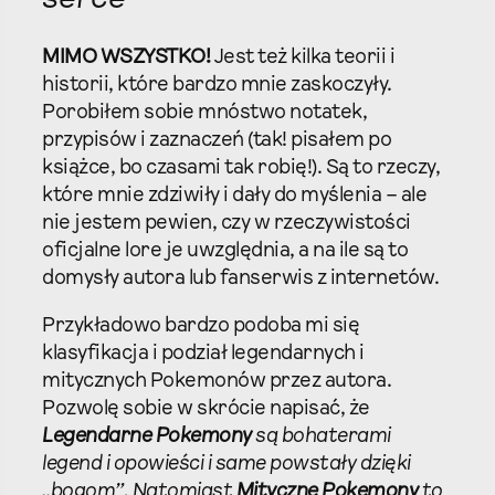
MIMO WSZYSTKO!
Jest też kilka teorii i
historii, które bardzo mnie zaskoczyły.
Porobiłem sobie mnóstwo notatek,
przypisów i zaznaczeń (tak! pisałem po
książce, bo czasami tak robię!). Są to rzeczy,
które mnie zdziwiły i dały do myślenia – ale
nie jestem pewien, czy w rzeczywistości
oficjalne lore je uwzględnia, a na ile są to
domysły autora lub fanserwis z internetów.
Przykładowo bardzo podoba mi się
klasyfikacja i podział legendarnych i
mitycznych Pokemonów przez autora.
Pozwolę sobie w skrócie napisać, że
Legendarne Pokemony
są bohaterami
legend i opowieści i same powstały dzięki
„bogom”. Natomiast
Mityczne Pokemony
to