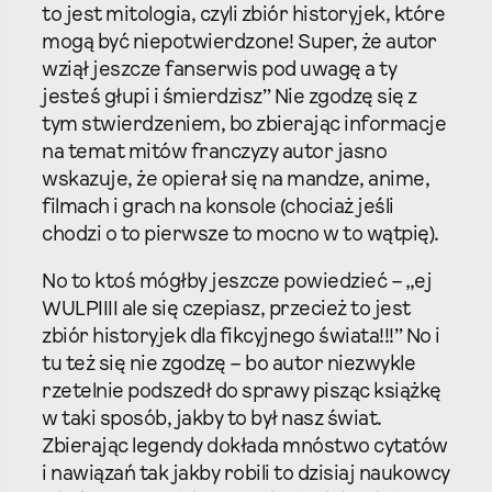
to jest mitologia, czyli zbiór historyjek, które
mogą być niepotwierdzone! Super, że autor
wziął jeszcze fanserwis pod uwagę a ty
jesteś głupi i śmierdzisz” Nie zgodzę się z
tym stwierdzeniem, bo zbierając informacje
na temat mitów franczyzy autor jasno
wskazuje, że opierał się na mandze, anime,
filmach i grach na konsole (chociaż jeśli
chodzi o to pierwsze to mocno w to wątpię).
No to ktoś mógłby jeszcze powiedzieć – „ej
WULPIIII ale się czepiasz, przecież to jest
zbiór historyjek dla fikcyjnego świata!!!” No i
tu też się nie zgodzę – bo autor niezwykle
rzetelnie podszedł do sprawy pisząc książkę
w taki sposób, jakby to był nasz świat.
Zbierając legendy dokłada mnóstwo cytatów
i nawiązań tak jakby robili to dzisiaj naukowcy