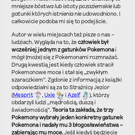
mniejsze bóstwa lub istoty pozaziemskie lub
gatunki których istnienia nie udowodniono.
I
całkowicie podoba mi się to podejście.
Autor w wielu miejscach też pisze o nas –
ludziach. Wygląda na to, że
człowiek był
wcześniej jednym z gatunków Pokemona
i
mógł (może) się z Pokemonami rozmnażać.
Drugą kwestią jest kiedy człowiek stracił
Pokemonowe moce i stał się „zwykłym
szaraczkiem”. Zgdonie z informacją z książki
odpowiedzialni są za to Strażnicy Jezior
(
Mesprit
,
Uxie
i
Azelf
), którzy
obdarzyli ludzi „mądrością, duszą i
świadomością”.
Teoria ta zakłada, że trzy
Pokemony wybrały jeden konkretny gatunek
Pokemona i nadały mu 3 błogosławieństwa –
zabierając mu moce.
Jeśli kiedyś będziecie