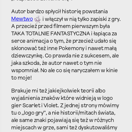
Autor bardzo spłycił historię powstania
Mewtwo
i włączył w nią tylko zapiski z gry.
A przecież przed filmem pierwszym była
TAKA TOTALNIE FANTASTYCZNA i łapiąca za
serce animacja o tym, że przecież udało się
sklonować też inne Pokemony i nawet małą
dziewczynkę. Co prawda nie z sukcesem, ale
jaka szkoda, że autor nawet o tym nie
wspomniał. No ale co się naryczałem w kinie
to moje!
Brakuje mi też jakiejkolwiek teorii albo
wyjaśnienia znaków które widnieją w logo
gier Scarlet i Violet. Z jednej strony mówimy
tu o „logo gry”, a nie historii/mitach świata,
ale same znaki pojawiają się też w różnych
miejscach w grze, sami też dyskutowaliśmy