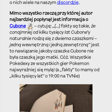
o nich wiele na naszym
discordzie
.
Mimo wszystko rzeczą przy której autor
najbardziej popłynął jest informacja o
Cubone
– cytuję:
„[…] fakty są takie, że
conajmniej od kilku tysięcy lat Cubone’y
naturalnie rodzą się z dwiema czaszkami –
jedną wewnętrzną i jedną zewnętrzną”
jest
to nawiązanie jakoby czaszka Cubone nie
była czaszką jego matki. Cóż. Wszystkie
Pokedexy ze wszystkich gier Pokemon
najwyraźniej się mylą! (a „fakty” to mamy od
„kilku tysięcy lat” o 19:00 na TVNie)