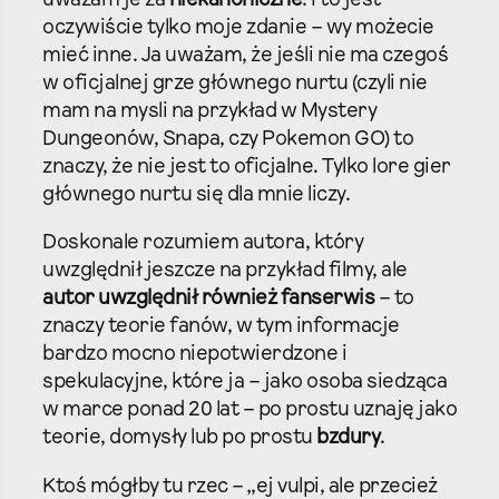
uważam je za
niekanoniczne
. I to jest
oczywiście tylko moje zdanie – wy możecie
mieć inne. Ja uważam, że jeśli nie ma czegoś
w oficjalnej grze głównego nurtu (czyli nie
mam na mysli na przykład w Mystery
Dungeonów, Snapa, czy Pokemon GO) to
znaczy, że nie jest to oficjalne. Tylko lore gier
głównego nurtu się dla mnie liczy.
Doskonale rozumiem autora, który
uwzględnił jeszcze na przykład filmy, ale
autor uwzględnił również fanserwis
– to
znaczy teorie fanów, w tym informacje
bardzo mocno niepotwierdzone i
spekulacyjne, które ja – jako osoba siedząca
w marce ponad 20 lat – po prostu uznaję jako
teorie, domysły lub po prostu
bzdury
.
Ktoś mógłby tu rzec – „ej vulpi, ale przecież