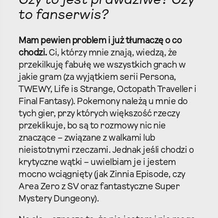
Czy to jest prawdziwe? Czy
to fanserwis?
Mam pewien problem i już tłumaczę o co
chodzi.
Ci, którzy mnie znają, wiedzą, że
przekilkuję fabułę we wszystkich grach w
jakie gram (za wyjątkiem serii Persona,
TWEWY, Life is Strange, Octopath Traveller i
Final Fantasy). Pokemony należą u mnie do
tych gier, przy których większość rzeczy
przeklikuje, bo są to rozmowy nic nie
znaczące – związane z walkami lub
nieistotnymi rzeczami. Jednak jeśli chodzi o
krytyczne wątki – uwielbiam je i jestem
mocno wciągnięty (jak Zinnia Episode, czy
Area Zero z SV oraz fantastyczne Super
Mystery Dungeony).