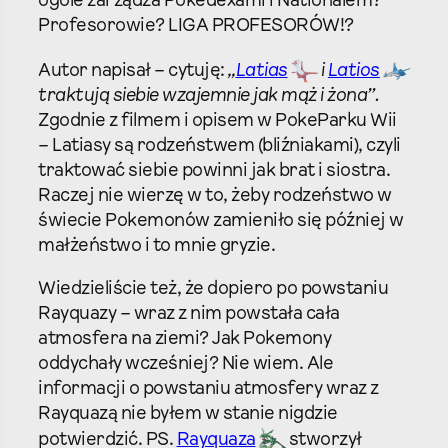
ogóle zarządza Pokedexami i Nationalem?
Profesorowie? LIGA PROFESORÓW!?
Autor napisał – cytuję:
„
Latias
i
Latios
traktują siebie wzajemnie jak mąż i żona”.
Zgodnie z filmem i opisem w PokeParku Wii
– Latiasy są rodzeństwem (bliźniakami), czyli
traktować siebie powinni jak brat i siostra.
Raczej nie wierzę w to, żeby rodzeństwo w
świecie Pokemonów zamieniło się później w
małżeństwo i to mnie gryzie.
Wiedzieliście też, że dopiero po powstaniu
Rayquazy – wraz z nim powstała cała
atmosfera na ziemi? Jak Pokemony
oddychały wcześniej? Nie wiem. Ale
informacji o powstaniu atmosfery wraz z
Rayquazą nie byłem w stanie nigdzie
potwierdzić. PS.
Rayquaza
stworzył