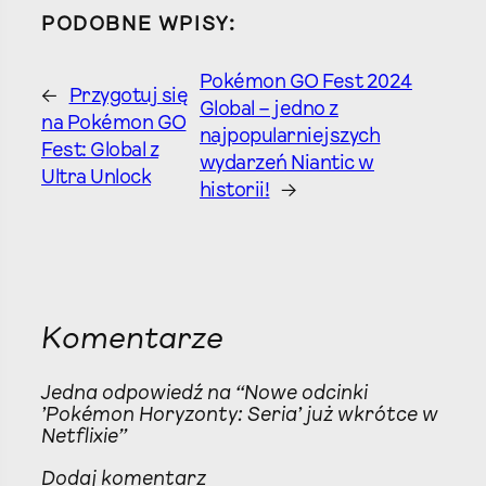
PODOBNE WPISY:
Pokémon GO Fest 2024
←
Przygotuj się
Global – jedno z
na Pokémon GO
najpopularniejszych
Fest: Global z
wydarzeń Niantic w
Ultra Unlock
historii!
→
Komentarze
Jedna odpowiedź na “Nowe odcinki
'Pokémon Horyzonty: Seria’ już wkrótce w
Netflixie”
Dodaj komentarz