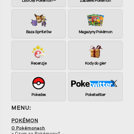
LEGO® Pokémon™
Zabawki Pokémon
Baza Sprite’ów
Magazyny Pokémon
Recenzje
Kody do gier
Pokedex
Poketwitter
MENU:
POKÉMON
O Pokémonach
> Czym są Pokémony?