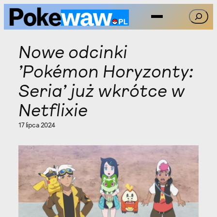
Przejdź
Szukaj
do
treści
Nowe odcinki
'Pokémon Horyzonty:
Seria’ już wkrótce w
Netflixie
17 lipca 2024