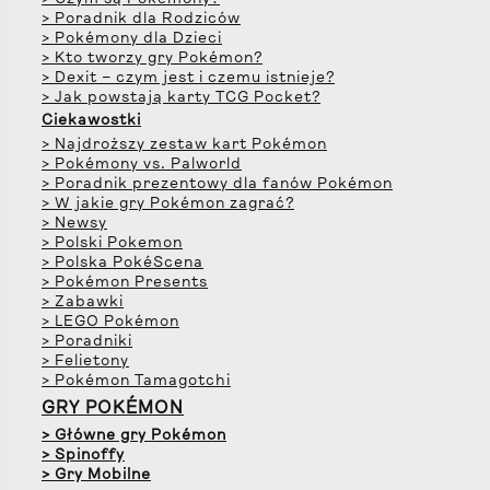
> Poradnik dla Rodziców
> Pokémony dla Dzieci
> Kto tworzy gry Pokémon?
> Dexit – czym jest i czemu istnieje?
> Jak powstają karty TCG Pocket?
Ciekawostki
> Najdroższy zestaw kart Pokémon
> Pokémony vs. Palworld
> Poradnik prezentowy dla fanów Pokémon
> W jakie gry Pokémon zagrać?
> Newsy
> Polski Pokemon
> Polska PokéScena
> Pokémon Presents
> Zabawki
> LEGO Pokémon
> Poradniki
> Felietony
> Pokémon Tamagotchi
GRY POKÉMON
> Główne gry Pokémon
> Spinoffy
> Gry Mobilne