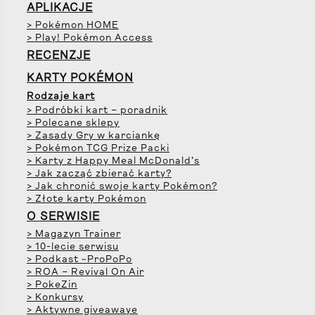
APLIKACJE
> Pokémon HOME
> Play! Pokémon Access
RECENZJE
KARTY POKÉMON
Rodzaje kart
> Podróbki kart – poradnik
> Polecane sklepy
> Zasady Gry w karciankę
> Pokémon TCG Prize Packi
> Karty z Happy Meal McDonald’s
> Jak zacząć zbierać karty?
> Jak chronić swoje karty Pokémon?
> Złote karty Pokémon
O SERWISIE
> Magazyn Trainer
> 10-lecie serwisu
> Podkast ~ProPoPo
> ROA – Revival On Air
> PokeZin
> Konkursy
> Aktywne giveawaye