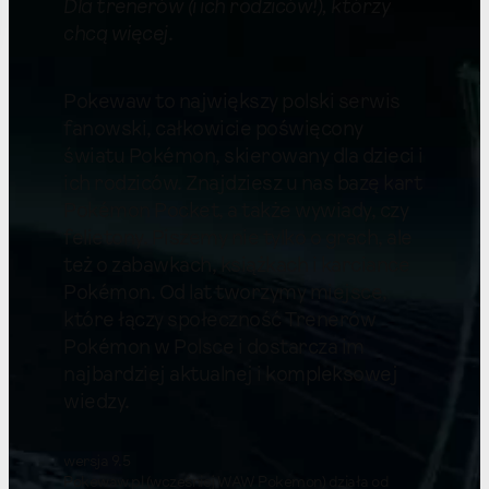
Dla trenerów (i ich rodziców!), którzy
chcą więcej
.
Pokewaw to największy polski serwis
fanowski, całkowicie poświęcony
światu Pokémon, skierowany dla dzieci i
ich rodziców. Znajdziesz u nas bazę kart
Pokémon Pocket, a także wywiady, czy
felietony. Piszemy nie tylko o grach, ale
też o zabawkach, książkach i karciance
Pokémon. Od lat tworzymy miejsce,
które łączy społeczność Trenerów
Pokémon w Polsce i dostarcza im
najbardziej aktualnej i kompleksowej
wiedzy.
wersja 9.5
Pokewaw.pl (wcześniej WAW Pokemon) działa od