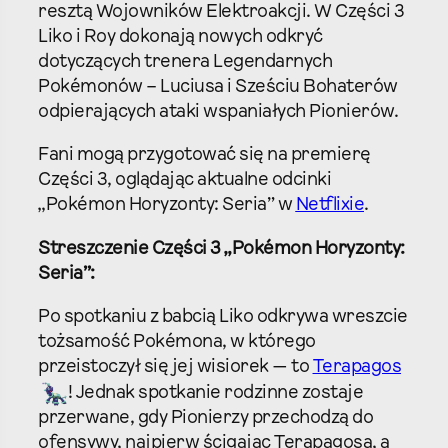
resztą Wojowników Elektroakcji. W Części 3
Liko i Roy dokonają nowych odkryć
dotyczących trenera Legendarnych
Pokémonów – Luciusa i Sześciu Bohaterów
odpierających ataki wspaniałych Pionierów.
Fani mogą przygotować się na premierę
Części 3, oglądając aktualne odcinki
„Pokémon Horyzonty: Seria” w
Netflixie
.
Streszczenie Części 3 „Pokémon Horyzonty:
Seria”:
Po spotkaniu z babcią Liko odkrywa wreszcie
tożsamość Pokémona, w którego
przeistoczył się jej wisiorek — to
Terapagos
! Jednak spotkanie rodzinne zostaje
przerwane, gdy Pionierzy przechodzą do
ofensywy, najpierw ścigając Terapagosa, a