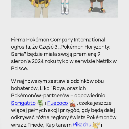
Firma Pokémon Company International
ogłosiła, że Część 3 „Pokémon Horyzonty:
Seria” będzie miała swoją premierę 9
sierpnia 2024 roku tylko w serwisie Netflix w
Polsce.
W najnowszym zestawie odcinków obu
bohaterów, Liko i Roya, oraz ich
Pokémonów-partnerów – odpowiednio
Sprigatito
i
Fuecoco
, czeka jeszcze
więcej pełnych akcji przygód, gdy będą dalej
odkrywać różne regiony świata Pokémonów
wraz z Friede, Kapitanem
Pikachu
i