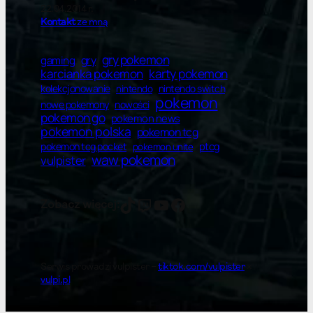
22.04.2014 r.
Kontakt
ze mną
gry pokemon
gry
gaming
karty pokemon
karcianka pokemon
kolekcjonowanie
nintendo switch
nintendo
pokemon
nowe pokemony
nowości
pokemon go
pokemon news
pokemon polska
pokemon tcg
ptcg
pokemon tcg pocket
pokemon unite
waw pokemon
vulpister
vulpister
vulpister
YT
Facebook
Zobacz więcej:
Serwis prowadzi vulpister –
tiktok.com/vulpister
×
vulpi.pl