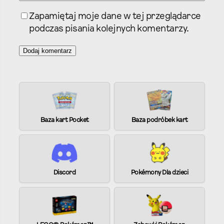
Zapamiętaj moje dane w tej przeglądarce
podczas pisania kolejnych komentarzy.
A
l
t
e
Baza kart Pocket
Baza podróbek kart
r
n
a
t
i
Discord
Pokémony Dla dzieci
v
e
: