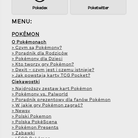
Pokedex
Poketwitter
MENU:
POKÉMON
O Pokémonach
> Czym są Pokémony?
> Poradnik dla Rodziców
> Pokémony dla Dzieci
> Kto tworzy gry Pokémon?
> Dexit – czym jest i czemu istnieje?
> Jak powstają karty TCG Pocket?
Ciekawostki
> Najdroższy zestaw kart Pokémon
> Pokémony vs. Palworld
> Poradnik prezentowy dla fanów Pokémon
> W jakie gry Pokémon zagrać?
> Newsy
> Polski Pokemon
> Polska PokéScena
> Pokémon Presents
> Zabawki