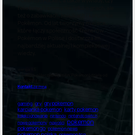
Pokémon Pocket, a także wywiady, czy
felietony. Piszemy nie tylko o grach, ale
też o zabawkach, książkach i karciance
Pokémon. Od lat tworzymy miejsce,
które łączy społeczność Trenerów
Pokémon w Polsce i dostarcza im
najbardziej aktualnej i kompleksowej
wiedzy.
wersja 9.5
Pokewaw.pl (wcześniej WAW Pokemon) działa od
22.04.2014 r.
Kontakt
ze mną
gry pokemon
gry
gaming
karty pokemon
karcianka pokemon
kolekcjonowanie
nintendo switch
nintendo
pokemon
nowe pokemony
nowości
pokemon go
pokemon news
pokemon polska
pokemon tcg