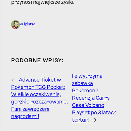
przynosi największe zyski.
vulpister
PODOBNE WPISY:
Ile wytrzyma
←
Advance Ticket w
zabawka
Pokémon TCG Pocket:
Pokémon?
Wielkie oczekiwania,
Recenzja Carry
gorzkie rozczarowanie.
Case Volcano
Fani zawiedzeni
Playset po 3 latach
nagrodami!
tortur!
→