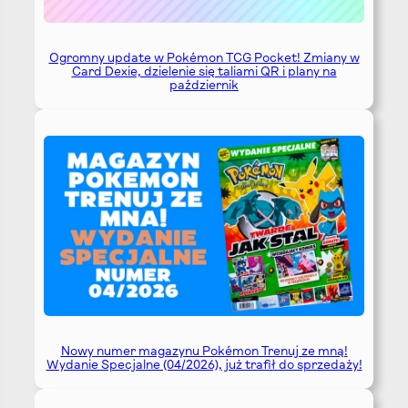
Ogromny update w Pokémon TCG Pocket! Zmiany w
Card Dexie, dzielenie się taliami QR i plany na
październik
Nowy numer magazynu Pokémon Trenuj ze mną!
Wydanie Specjalne (04/2026), już trafił do sprzedaży!