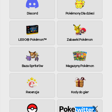
a
t
i
Discord
Pokémony Dla dzieci
v
e
:
LEGO® Pokémon™
Zabawki Pokémon
Baza Sprite’ów
Magazyny Pokémon
Recenzje
Kody do gier