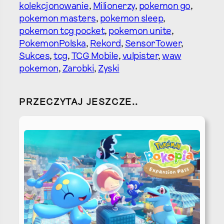
kolekcjonowanie
, 
Milionerzy
, 
pokemon go
, 
pokemon masters
, 
pokemon sleep
, 
pokemon tcg pocket
, 
pokemon unite
, 
PokemonPolska
, 
Rekord
, 
SensorTower
, 
Sukces
, 
tcg
, 
TCG Mobile
, 
vulpister
, 
waw
pokemon
, 
Zarobki
, 
Zyski
PRZECZYTAJ JESZCZE..