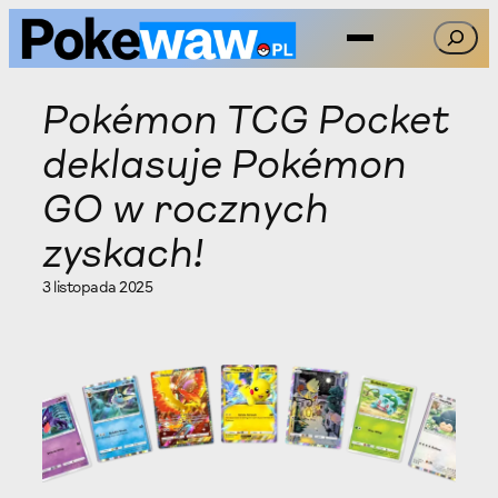
Przejdź
Szukaj
do
treści
Pokémon TCG Pocket
deklasuje Pokémon
GO w rocznych
zyskach!
3 listopada 2025