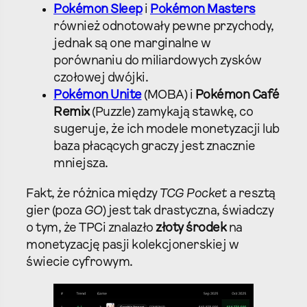
Pokémon Sleep
i
Pokémon Masters
również odnotowały pewne przychody,
jednak są one marginalne w
porównaniu do miliardowych zysków
czołowej dwójki.
Pokémon Unite
(MOBA) i
Pokémon Café
Remix
(Puzzle) zamykają stawkę, co
sugeruje, że ich modele monetyzacji lub
baza płacących graczy jest znacznie
mniejsza.
Fakt, że różnica między
TCG Pocket
a resztą
gier (poza
GO
) jest tak drastyczna, świadczy
o tym, że TPCi znalazło
złoty środek
na
monetyzację pasji kolekcjonerskiej w
świecie cyfrowym.