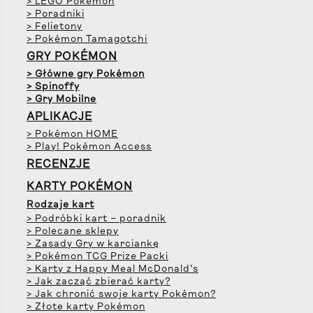
> LEGO Pokémon
> Poradniki
> Felietony
> Pokémon Tamagotchi
GRY POKÉMON
> Główne gry Pokémon
> Spinoffy
> Gry Mobilne
APLIKACJE
> Pokémon HOME
> Play! Pokémon Access
RECENZJE
KARTY POKÉMON
Rodzaje kart
> Podróbki kart – poradnik
> Polecane sklepy
> Zasady Gry w karciankę
> Pokémon TCG Prize Packi
> Karty z Happy Meal McDonald’s
> Jak zacząć zbierać karty?
> Jak chronić swoje karty Pokémon?
> Złote karty Pokémon