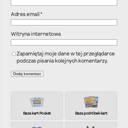
Adres email
*
Witryna internetowa
Zapamiętaj moje dane w tej przeglądarce
podczas pisania kolejnych komentarzy.
A
l
t
e
Baza kart Pocket
Baza podróbek kart
r
n