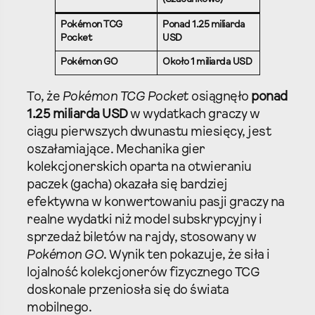
(Szacunkowo)
Pokémon TCG
Ponad 1.25 miliarda
Pocket
USD
Pokémon GO
Około 1 miliarda USD
To, że
Pokémon TCG Pocket
osiągnęło
ponad
1.25 miliarda USD
w wydatkach graczy w
ciągu pierwszych dwunastu miesięcy, jest
oszałamiające. Mechanika gier
kolekcjonerskich oparta na otwieraniu
paczek (gacha) okazała się bardziej
efektywna w konwertowaniu pasji graczy na
realne wydatki niż model subskrypcyjny i
sprzedaż biletów na rajdy, stosowany w
Pokémon GO
. Wynik ten pokazuje, że siła i
lojalność kolekcjonerów fizycznego TCG
doskonale przeniosła się do świata
mobilnego.