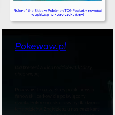
Ruler of the Skies w Pokémon TCG Pocket + nowości
w aplikacji na które czekaliśmy!
Pokewaw.pl
Dla trenerów (i ich rodziców!), którzy
chcą więcej
.
Pokewaw to największy polski serwis
fanowski, całkowicie poświęcony
światu Pokémon, skierowany dla dzieci i
ich rodziców. Znajdziesz u nas bazę kart