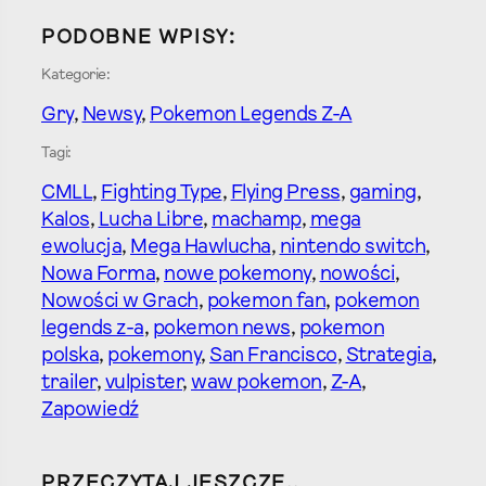
PODOBNE WPISY:
Kategorie:
Gry
, 
Newsy
, 
Pokemon Legends Z-A
Tagi:
CMLL
, 
Fighting Type
, 
Flying Press
, 
gaming
, 
Kalos
, 
Lucha Libre
, 
machamp
, 
mega
ewolucja
, 
Mega Hawlucha
, 
nintendo switch
, 
Nowa Forma
, 
nowe pokemony
, 
nowości
, 
Nowości w Grach
, 
pokemon fan
, 
pokemon
legends z-a
, 
pokemon news
, 
pokemon
polska
, 
pokemony
, 
San Francisco
, 
Strategia
, 
trailer
, 
vulpister
, 
waw pokemon
, 
Z-A
, 
Zapowiedź
PRZECZYTAJ JESZCZE..