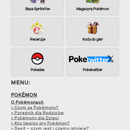
Baza Sprite’ów
Magazyny Pokémon
Recenzje
Kody do gier
Pokedex
Poketwitter
MENU:
POKÉMON
O Pokémonach
> Czym są Pokémony?
> Poradnik dla Rodziców
> Pokémony dla Dzieci
> Kto tworzy gry Pokémon?
> Dexit – czym jest i czemu istnieje?