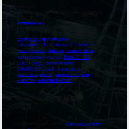
wersja 9.5
Pokewaw.pl (wcześniej WAW Pokemon) działa od
22.04.2014 r.
Kontakt
ze mną
gry pokemon
gry
gaming
karty pokemon
karcianka pokemon
kolekcjonowanie
nintendo switch
nintendo
pokemon
nowe pokemony
nowości
pokemon go
pokemon news
pokemon polska
pokemon tcg
ptcg
pokemon tcg pocket
pokemon unite
waw pokemon
vulpister
vulpister
vulpister
YT
Facebook
Zobacz więcej:
Serwis prowadzi vulpister –
tiktok.com/vulpister
×