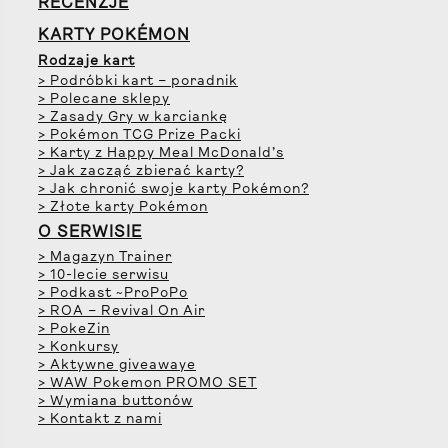
RECENZJE
KARTY POKÉMON
Rodzaje kart
> Podróbki kart – poradnik
> Polecane sklepy
> Zasady Gry w karciankę
> Pokémon TCG Prize Packi
> Karty z Happy Meal McDonald’s
> Jak zacząć zbierać karty?
> Jak chronić swoje karty Pokémon?
> Złote karty Pokémon
O SERWISIE
> Magazyn Trainer
> 10-lecie serwisu
> Podkast ~ProPoPo
> ROA – Revival On Air
> PokeZin
> Konkursy
> Aktywne giveawaye
> WAW Pokemon PROMO SET
> Wymiana buttonów
> Kontakt z nami