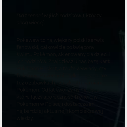
Dla trenerów (i ich rodziców!), którzy
chcą więcej
.
Pokewaw to największy polski serwis
fanowski, całkowicie poświęcony
światu Pokémon, skierowany dla dzieci i
ich rodziców. Znajdziesz u nas bazę kart
Pokémon Pocket, a także wywiady, czy
felietony. Piszemy nie tylko o grach, ale
też o zabawkach, książkach i karciance
Pokémon. Od lat tworzymy miejsce,
które łączy społeczność Trenerów
Pokémon w Polsce i dostarcza im
najbardziej aktualnej i kompleksowej
wiedzy.