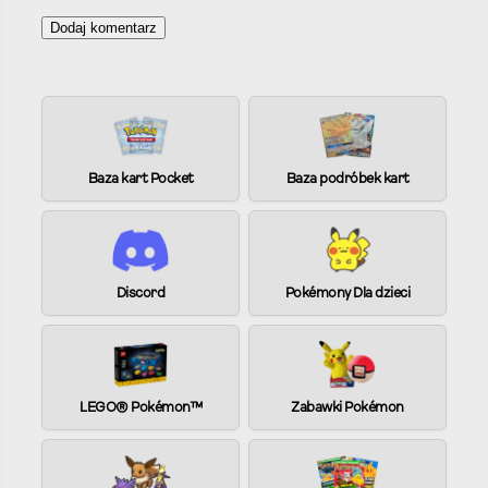
A
l
t
e
Baza kart Pocket
Baza podróbek kart
r
n
a
t
i
Discord
Pokémony Dla dzieci
v
e
:
LEGO® Pokémon™
Zabawki Pokémon