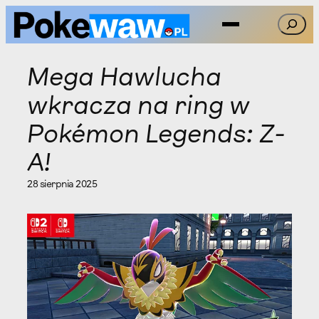
Przejdź
Szukaj
do
treści
Mega Hawlucha
wkracza na ring w
Pokémon Legends: Z-
A!
28 sierpnia 2025