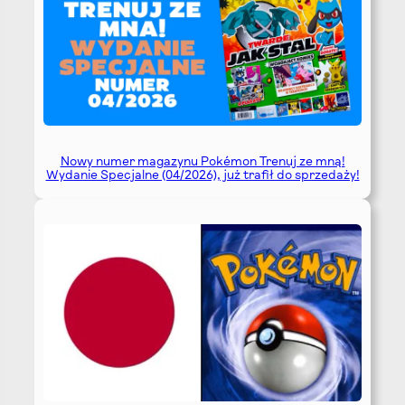
Nowy numer magazynu Pokémon Trenuj ze mną!
Wydanie Specjalne (04/2026), już trafił do sprzedaży!