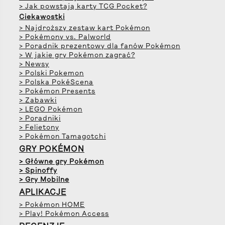
> Jak powstają karty TCG Pocket?
Ciekawostki
> Najdroższy zestaw kart Pokémon
> Pokémony vs. Palworld
> Poradnik prezentowy dla fanów Pokémon
> W jakie gry Pokémon zagrać?
> Newsy
> Polski Pokemon
> Polska PokéScena
> Pokémon Presents
> Zabawki
> LEGO Pokémon
> Poradniki
> Felietony
> Pokémon Tamagotchi
GRY POKÉMON
> Główne gry Pokémon
> Spinoffy
> Gry Mobilne
APLIKACJE
> Pokémon HOME
> Play! Pokémon Access