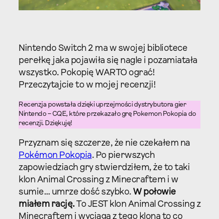
Nintendo Switch 2 ma w swojej bibliotece
perełkę jaka pojawiła się nagle i pozamiatała
wszystko. Pokopię WARTO ograć!
Przeczytajcie to w mojej recenzji!
Recenzja powstała dzięki uprzejmości dystrybutora gier
Nintendo – CQE, które przekazało grę Pokemon Pokopia do
recenzji. Dziękuję!
Przyznam się szczerze, że nie czekałem na
Pokémon Pokopia
. Po pierwszych
zapowiedziach gry stwierdziłem, że to taki
klon Animal Crossing z Minecraftem i w
sumie… umrze dość szybko.
W połowie
miałem rację.
To JEST klon Animal Crossing z
Minecraftem i wyciąga z tego klona to co