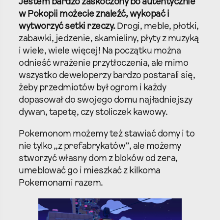
Jestem bardzo zaskoczony bo autentycznie
w Pokopii możecie znaleźć, wykopać i
wytworzyć setki rzeczy.
Drogi, meble, płotki,
zabawki, jedzenie, skamieliny, płyty z muzyką
i wiele, wiele więcej! Na początku można
odnieść wrażenie przytłoczenia, ale mimo
wszystko deweloperzy bardzo postarali się,
żeby przedmiotów był ogrom i każdy
dopasował do swojego domu najładniejszy
dywan, tapetę, czy stoliczek kawowy.
Pokemonom możemy też stawiać domy i to
nie tylko „z prefabrykatów”, ale możemy
stworzyć własny dom z bloków od zera,
umeblować go i mieszkać z kilkoma
Pokemonami razem.