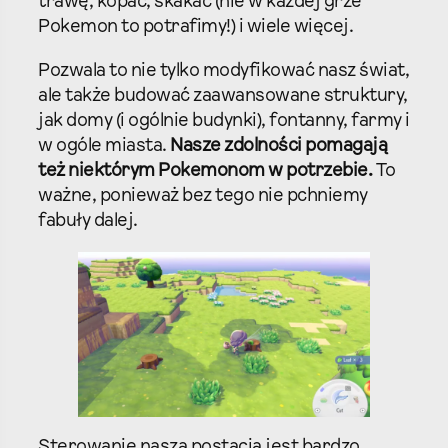
trawę, kopać, skakać (nie w każdej grze
Pokemon to potrafimy!) i wiele więcej.
Pozwala to nie tylko modyfikować nasz świat,
ale także budować zaawansowane struktury,
jak domy (i ogólnie budynki), fontanny, farmy i
w ogóle miasta.
Nasze zdolności pomagają
też niektórym Pokemonom w potrzebie.
To
ważne, ponieważ bez tego nie pchniemy
fabuły dalej.
Sterowanie naszą postacią jest bardzo