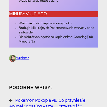
przebijania się przez ścianę
MINUSY VULPIEGO
Wiecznie mało miejsca w ekwipunku
Brakuje kilku fajnych Pokemonów, nie wszyscy będą
zadowoleni
Dla niektórych będzie to kopia Animal Crossing i/lub
Minecrafta
vulpister
PODOBNE WPISY:
←
Pokémon Pokopia vs.
Co przyniesie
Animal Crossing – Czy
przyszłość?