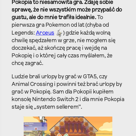
Pokopia to niesamowita gra. Zdaję sobie
sprawę, że nie wszystkim może przypaść do
gustu, ale do mnie trafiła idealnie.
To
pierwsza gra Pokemon od lat (chyba od
Legends:
Arceus
) gdzie każdą wolną
chwilę spędzałem w grze, nie mogłem się
doczekać, aż skończę pracę i wejdę na
Pokopię i o której cały czas myślałem, że
chcę zagrać.
Ludzie brali urlopy by grać w GTA5, czy
Animal Crossing i powinni też brać urlopy by
grać w Pokopię. Sam dla Pokopii kupiłem
konsolę Nintendo Switch 2 i dla mnie Pokopia
staje się „system sellerem”.