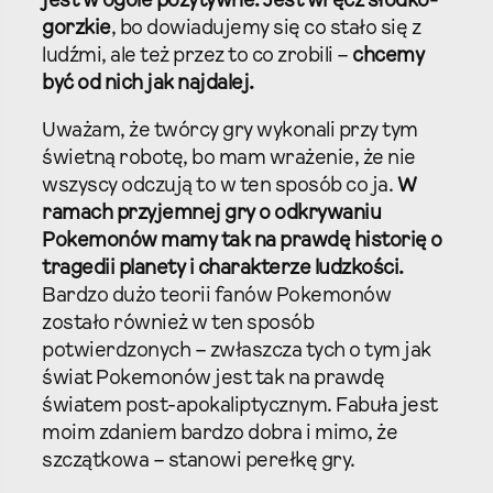
jest w ogóle pozytywne. Jest wręcz słodko-
gorzkie
, bo dowiadujemy się co stało się z
ludźmi, ale też przez to co zrobili –
chcemy
być od nich jak najdalej.
Uważam, że twórcy gry wykonali przy tym
świetną robotę, bo mam wrażenie, że nie
wszyscy odczują to w ten sposób co ja.
W
ramach przyjemnej gry o odkrywaniu
Pokemonów mamy tak na prawdę historię o
tragedii planety i charakterze ludzkości.
Bardzo dużo teorii fanów Pokemonów
zostało również w ten sposób
potwierdzonych – zwłaszcza tych o tym jak
świat Pokemonów jest tak na prawdę
światem post-apokaliptycznym. Fabuła jest
moim zdaniem bardzo dobra i mimo, że
szczątkowa – stanowi perełkę gry.