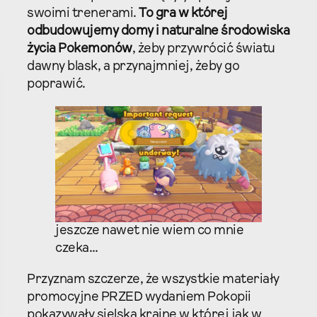
swoimi trenerami.
To gra w której
odbudowujemy domy i naturalne środowiska
życia Pokemonów
, żeby przywrócić światu
dawny blask, a przynajmniej, żeby go
poprawić.
jeszcze nawet nie wiem co mnie
czeka…
Przyznam szczerze, że wszystkie materiały
promocyjne PRZED wydaniem Pokopii
pokazywały sielską krainę w której jak w