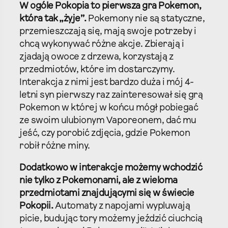
W ogóle Pokopia to pierwsza gra Pokemon,
która tak „żyje”.
Pokemony nie są statyczne,
przemieszczają się, mają swoje potrzeby i
chcą wykonywać różne akcje. Zbierają i
zjadają owoce z drzewa, korzystają z
przedmiotów, które im dostarczymy.
Interakcja z nimi jest bardzo duża i mój 4-
letni syn pierwszy raz zainteresował się grą
Pokemon w której w końcu mógł pobiegać
ze swoim ulubionym Vaporeonem, dać mu
jeść, czy porobić zdjęcia, gdzie Pokemon
robił różne miny.
Dodatkowo w interakcje możemy wchodzić
nie tylko z Pokemonami, ale z wieloma
przedmiotami znajdującymi się w świecie
Pokopii.
Automaty z napojami wypluwają
picie, budując tory możemy jeździć ciuchcią