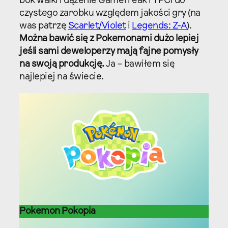
bok walki i dążenie Gamefreak i TPCi do
czystego zarobku względem jakości gry (na
was patrzę
Scarlet/Violet
i
Legends: Z-A
).
Można bawić się z Pokemonami dużo lepiej
jeśli sami deweloperzy mają fajne pomysły
na swoją produkcję.
Ja – bawiłem się
najlepiej na świecie.
Pokemon Pokopia