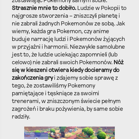
zostawiając Pokemony samym sobie.
Strasznie mnie to dobiło.
Ludzie w Pokopii to
najgrosze stworzenia – zniszczyli planetę i
nie zabrali żadnych Pokemonów ze sobą. Jak
wiemy, każda gra Pokemon, czy anime
buduje narrację ludzi i Pokemonów żyjących
w przyjaźni i harmonii. Niezwykle samolubne
jest to, że ludzie uciekając zapomnieli (lub
celowo) nie zabrali swoich Pokemonów.
Nóż
się w kieszeni otwiera kiedy docieramy do
zakończenia gry
i zdajemy sobie sprawę z
tego, że zostawiliśmy Pokemony
pamiętające i tęskniące za swoimi
trenerami, w zniszczonym świecie pełnym
zagrożeń i braku pożywienia, by same sobie
radziły.