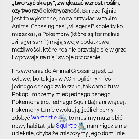
„tworzyć sklepy”, zwiększać wzrost roślin,
czy tworzyć elektryczność.
Bardzo fajnie
jest to wykonane, bo na przykład w takim
Animal Crossing nasi „villagersi” sobie tylko
mieszkali, a Pokemony (które są formalnie
„villagersami”) mają swoje dodatkowe
możliwości, które realnie przydają się w grze
i wpływają na nią i swoje otoczenie.
Przywołanie do Animal Crossing jest tu
celowe, bo tak jak w AC mogliśmy mieć
jednego danego zwierzaka, tak samo tu w
Pokopii możemy mieć jednego danego
Pokemona (np. jednego Squirtla) i ani więcej.
Pokemony tu nie ewoluują, jeśli chcemy
zdobyć
Wartortle
, to musimy mu zrobić
nowy habitat (ale
Squirtle
nam nigdzie nie
ucieknie, chyba że zniszczymy jego dom i nie