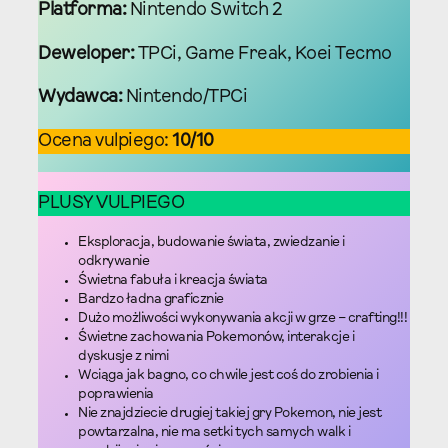
Platforma:
Nintendo Switch 2
Deweloper:
TPCi, Game Freak, Koei Tecmo
Wydawca:
Nintendo/TPCi
Ocena vulpiego:
10/10
PLUSY VULPIEGO
Eksploracja, budowanie świata, zwiedzanie i
odkrywanie
Świetna fabuła i kreacja świata
Bardzo ładna graficznie
Dużo możliwości wykonywania akcji w grze – crafting!!!
Świetne zachowania Pokemonów, interakcje i
dyskusje z nimi
Wciąga jak bagno, co chwile jest coś do zrobienia i
poprawienia
Nie znajdziecie drugiej takiej gry Pokemon, nie jest
powtarzalna, nie ma setki tych samych walk i