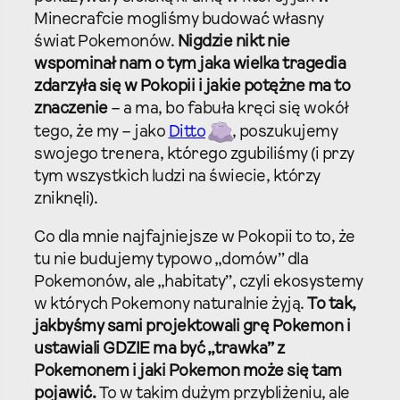
Minecrafcie mogliśmy budować własny
świat Pokemonów.
Nigdzie nikt nie
wspominał nam o tym jaka wielka tragedia
zdarzyła się w Pokopii i jakie potężne ma to
znaczenie
– a ma, bo fabuła kręci się wokół
tego, że my – jako
Ditto
, poszukujemy
swojego trenera, którego zgubiliśmy (i przy
tym wszystkich ludzi na świecie, którzy
zniknęli).
Co dla mnie najfajniejsze w Pokopii to to, że
tu nie budujemy typowo „domów” dla
Pokemonów, ale „habitaty”, czyli ekosystemy
w których Pokemony naturalnie żyją.
To tak,
jakbyśmy sami projektowali grę Pokemon i
ustawiali GDZIE ma być „trawka” z
Pokemonem i jaki Pokemon może się tam
pojawić.
To w takim dużym przybliżeniu, ale