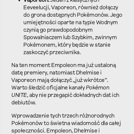
Vaporeon:
Jeden z klasycznych
Eeveelucji, Vaporeon, również dołączy
do grona dostępnych Pokémonów. Jego
umiejętności oparte na typie Wodnym
czynią go prawdopodobnym
Spowalniaczem lub Szybkim, zwinnym
Pokémonem, który będzie w stanie
zaskoczyć przeciwnika.
Na ten moment Empoleon ma już ustaloną
datę premiery, natomiast Dhelmise i
Vaporeon mają dołączyć „już wkrótce”.
Warto śledzić oficjalne kanały
Pokémon
UNITE
, aby nie przegapić dokładnych dat ich
debiutów.
Wprowadzenie tych trzech różnorodnych
Pokémonów to świetna wiadomość dla całej
społeczności. Empoleon, Dhelmise i