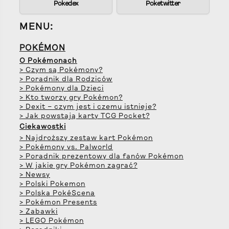
Pokedex
Poketwitter
MENU:
POKÉMON
O Pokémonach
> Czym są Pokémony?
> Poradnik dla Rodziców
> Pokémony dla Dzieci
> Kto tworzy gry Pokémon?
> Dexit – czym jest i czemu istnieje?
> Jak powstają karty TCG Pocket?
Ciekawostki
> Najdroższy zestaw kart Pokémon
> Pokémony vs. Palworld
> Poradnik prezentowy dla fanów Pokémon
> W jakie gry Pokémon zagrać?
> Newsy
> Polski Pokemon
> Polska PokéScena
> Pokémon Presents
> Zabawki
> LEGO Pokémon