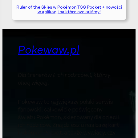
Ruler of the Skies w Pokémon TCG Pocket + nowości
w aplikacji na które czekaliśmy!
Pokewaw.pl
Dla trenerów (i ich rodziców!), którzy
chcą więcej
.
Pokewaw to największy polski serwis
fanowski, całkowicie poświęcony
światu Pokémon, skierowany dla dzieci i
ich rodziców. Znajdziesz u nas bazę kart
Pokémon Pocket, a także wywiady, czy