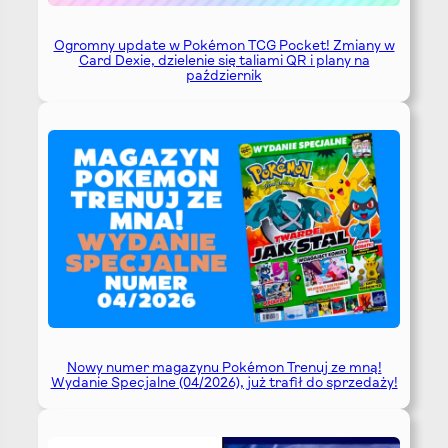
Ogromny update w Pokémon TCG Pocket! Zmiany w
Card Dexie, dzielenie się taliami QR i plany na
październik
Nowy numer magazynu Pokémon Trenuj ze mną!
Wydanie Specjalne (04/2026), już trafił do sprzedaży!