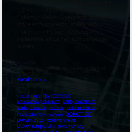
felietony. Piszemy nie tylko o grach, ale
też o zabawkach, książkach i karciance
Pokémon. Od lat tworzymy miejsce,
które łączy społeczność Trenerów
Pokémon w Polsce i dostarcza im
najbardziej aktualnej i kompleksowej
wiedzy.
wersja 9.5
Pokewaw.pl (wcześniej WAW Pokemon) działa od
22.04.2014 r.
Kontakt
ze mną
gry pokemon
gry
gaming
karty pokemon
karcianka pokemon
kolekcjonowanie
nintendo switch
nintendo
pokemon
nowe pokemony
nowości
pokemon go
pokemon news
pokemon polska
pokemon tcg
ptcg
pokemon tcg pocket