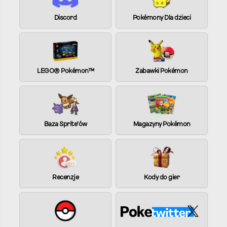
t
i
Discord
Pokémony Dla dzieci
v
e
:
LEGO® Pokémon™
Zabawki Pokémon
Baza Sprite’ów
Magazyny Pokémon
Recenzje
Kody do gier