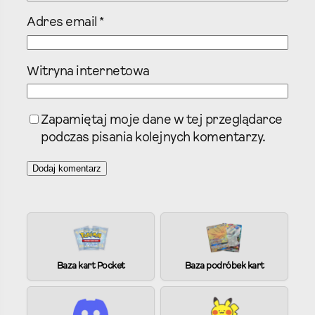
Adres email
*
Witryna internetowa
Zapamiętaj moje dane w tej przeglądarce
podczas pisania kolejnych komentarzy.
A
l
t
e
Baza kart Pocket
Baza podróbek kart
r
n
a