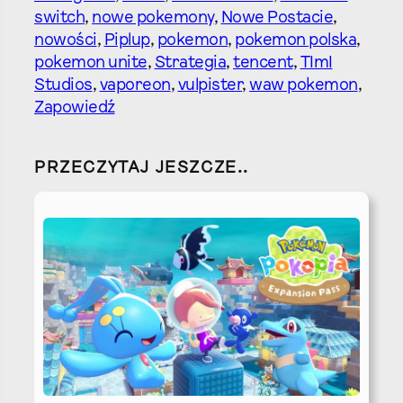
switch
, 
nowe pokemony
, 
Nowe Postacie
, 
nowości
, 
Piplup
, 
pokemon
, 
pokemon polska
, 
pokemon unite
, 
Strategia
, 
tencent
, 
TImI
Studios
, 
vaporeon
, 
vulpister
, 
waw pokemon
, 
Zapowiedź
PRZECZYTAJ JESZCZE..