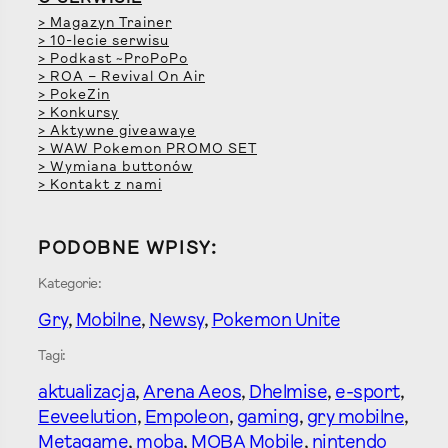
> Magazyn Trainer
> 10-lecie serwisu
> Podkast ~ProPoPo
> ROA – Revival On Air
> PokeZin
> Konkursy
> Aktywne giveawaye
> WAW Pokemon PROMO SET
> Wymiana buttonów
> Kontakt z nami
PODOBNE WPISY:
Kategorie:
Gry
, 
Mobilne
, 
Newsy
, 
Pokemon Unite
Tagi:
aktualizacja
, 
Arena Aeos
, 
Dhelmise
, 
e-sport
, 
Eeveelution
, 
Empoleon
, 
gaming
, 
gry mobilne
, 
Metagame
, 
moba
, 
MOBA Mobile
, 
nintendo