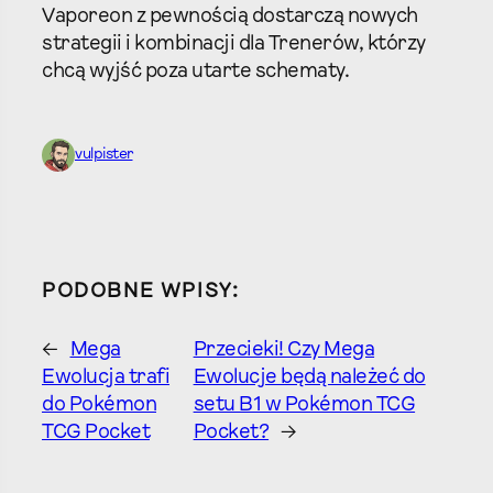
Vaporeon z pewnością dostarczą nowych
strategii i kombinacji dla Trenerów, którzy
chcą wyjść poza utarte schematy.
vulpister
PODOBNE WPISY:
←
Mega
Przecieki! Czy Mega
Ewolucja trafi
Ewolucje będą należeć do
do Pokémon
setu B1 w Pokémon TCG
TCG Pocket
Pocket?
→