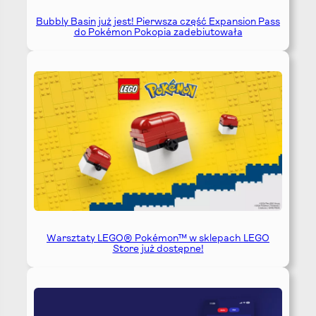
Bubbly Basin już jest! Pierwsza część Expansion Pass
do Pokémon Pokopia zadebiutowała
Warsztaty LEGO® Pokémon™ w sklepach LEGO
Store już dostępne!