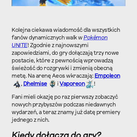
Kolejna ciekawa wiadomość dla wszystkich
fanów dynamicznych walk w
Pokémon
UNITE
! Zgodnie z najnowszymi
zapowiedziami, do gry dołączają trzy nowe
postacie, które z pewnością wprowadzą
świeżość do rozgrywki i zmienią obecną
metę. Na arenę Aeos wkraczają:
Empoleon
,
Dhelmise
i
Vaporeon
!
Fani mieli okazję po raz pierwszy zobaczyć
nowych przybyszów podczas niedawnych
wydarzeń, a teraz znamy już datę premiery
jednego z nich.
Kiedy dołączą do gry?