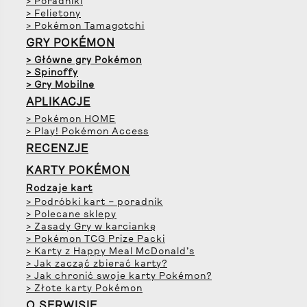
> Poradniki
> Felietony
> Pokémon Tamagotchi
GRY POKÉMON
> Główne gry Pokémon
> Spinoffy
> Gry Mobilne
APLIKACJE
> Pokémon HOME
> Play! Pokémon Access
RECENZJE
KARTY POKÉMON
Rodzaje kart
> Podróbki kart – poradnik
> Polecane sklepy
> Zasady Gry w karciankę
> Pokémon TCG Prize Packi
> Karty z Happy Meal McDonald’s
> Jak zacząć zbierać karty?
> Jak chronić swoje karty Pokémon?
> Złote karty Pokémon
O SERWISIE