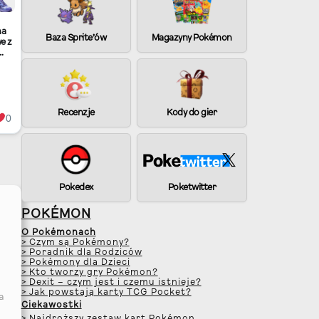
rchu
m
i
na
Baza Sprite’ów
Magazyny Pokémon
e z
e
dla
x
gli
ać
hu
gar
Recenzje
Kody do gier
!
0
Pokedex
Poketwitter
POKÉMON
O Pokémonach
> Czym są Pokémony?
> Poradnik dla Rodziców
> Pokémony dla Dzieci
> Kto tworzy gry Pokémon?
> Dexit – czym jest i czemu istnieje?
> Jak powstają karty TCG Pocket?
a
Ciekawostki