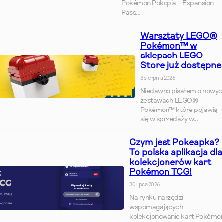
Pokémon Pokopia – Expansion
Pass…
Warsztaty LEGO®
Pokémon™ w
sklepach LEGO
Store już dostępne
3 sierpnia 2026
Niedawno pisałem o nowy
zestawach LEGO®
Pokémon™ które pojawią
się w sprzedaży w…
Czym jest Pokeapka?
To polska aplikacja dl
kolekcjonerów kart
Pokémon TCG!
30 lipca 2026
Na rynku narzędzi
wspomagających
kolekcjonowanie kart Pokémo