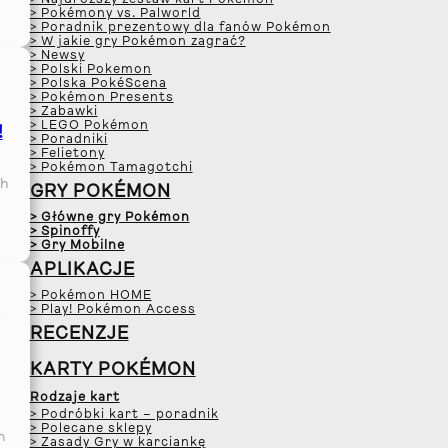
> Najdroższy zestaw kart Pokémon
> Pokémony vs. Palworld
> Poradnik prezentowy dla fanów Pokémon
> W jakie gry Pokémon zagrać?
> Newsy
> Polski Pokemon
> Polska PokéScena
> Pokémon Presents
> Zabawki
> LEGO Pokémon
!
> Poradniki
> Felietony
> Pokémon Tamagotchi
ch
GRY POKÉMON
> Główne gry Pokémon
> Spinoffy
> Gry Mobilne
APLIKACJE
> Pokémon HOME
a
> Play! Pokémon Access
RECENZJE
KARTY POKÉMON
Rodzaje kart
> Podróbki kart – poradnik
> Polecane sklepy
n
> Zasady Gry w karciankę