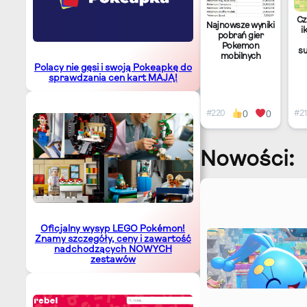
Cz
Najnowsze wyniki
i
pobrań gier
Pokemon
s
mobilnych
Ni
Polacy nie gęsi i swoją Pokeapkę do
sprawdzania cen kart MAJĄ!
d
si
0
0
#220
#2
Nowości:
Oficjalny wysyp LEGO Pokémon!
Znamy szczegóły, ceny i zawartość
nadchodzących NOWYCH
zestawów