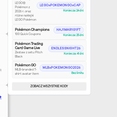
LEGO®
LEGOxPOKEMONGOxCAP
Pokémon z
Koniec za: 24 dni
2026 r. oraz
różne naklejki
LEGO Pokémon
Pokémon Champions
HAJ1MAR1G1FT
100 Quick Coupons
Koniec za: 25 dni
Pokémon Trading
Card Game Live
ENDLESSNIGHT26
Zestaw z setu Pitch
Koniec za: 41 dni
Black
Pokémon GO
MLBxPOKEMONGO2026
ę
MLB-branded T-
Bez limitu
shirt avatar item
ZOBACZ WSZYSTKIE KODY
+