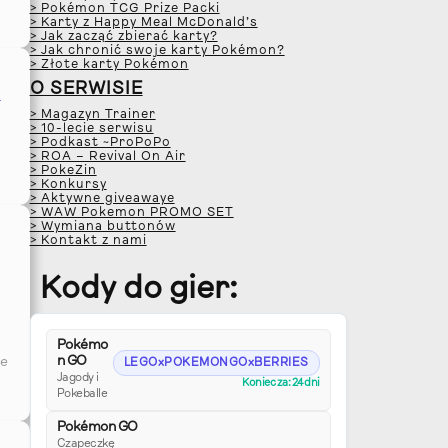
> Pokémon TCG Prize Packi
> Karty z Happy Meal McDonald’s
> Jak zacząć zbierać karty?
> Jak chronić swoje karty Pokémon?
> Złote karty Pokémon
O SERWISIE
e
> Magazyn Trainer
> 10-lecie serwisu
> Podkast ~ProPoPo
> ROA – Revival On Air
> PokeZin
> Konkursy
> Aktywne giveawaye
> WAW Pokemon PROMO SET
> Wymiana buttonów
> Kontakt z nami
Kody do gier:
Pokémo
n GO
ce
LEGOxPOKEMONGOxBERRIES
Jagody i
Koniec za: 24 dni
Pokeballe
Pokémon GO
Czapeczkę