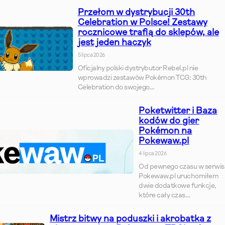
Przełom w dystrybucji 30th
Celebration w Polsce! Zestawy
rocznicowe trafią do sklepów, ale
jest jeden haczyk
5 lipca 2026
Oficjalny polski dystrybutor Rebel.pl nie
wprowadzi zestawów Pokémon TCG: 30th
Celebration do swojego…
Poketwitter i Baza
kodów do gier
Pokémon na
Pokewaw.pl
4 lipca 2026
Od pewnego czasu w serwis
Pokewaw.pl uruchomiłem
dwie dodatkowe funkcje,
które cały czas…
Mistrz bitwy na poduszki i akrobatka z