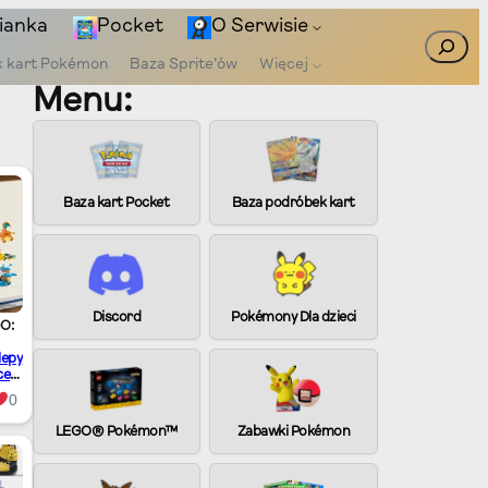
ianka
Pocket
O Serwisie
Szukaj
k kart Pokémon
Baza Sprite’ów
Więcej
Menu:
Baza kart Pocket
Baza podróbek kart
Discord
Pokémony Dla dzieci
O:
lepy
ce
 aby
0
ją
odę!
LEGO® Pokémon™
Zabawki Pokémon
ł w
az