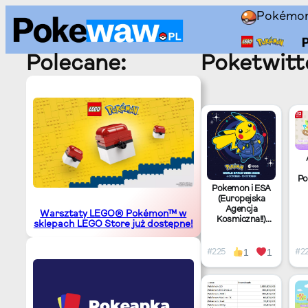
Przejdź
Pokémo
do
treści
Polecane:
Poketwitt
Po
Pokemon i ESA
(Europejska
Agencja
Warsztaty LEGO® Pokémon™ w
Kosmiczna!!)
n
sklepach LEGO Store już dostępne!
tworzą
partnerstwo do
zbliżającego się
u
1
1
#225
#2
World Space
Bu
Week 2026.
t
CZEKAJ, CO?!