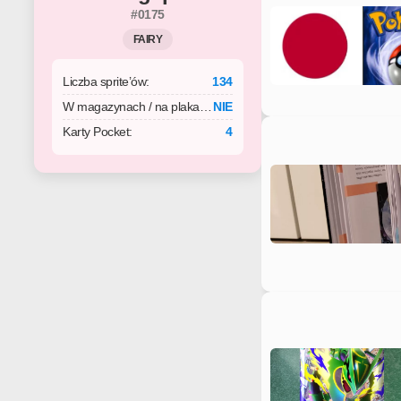
#0175
FAIRY
Liczba sprite’ów:
134
W magazynach / na plakacie:
NIE
Karty Pocket:
4