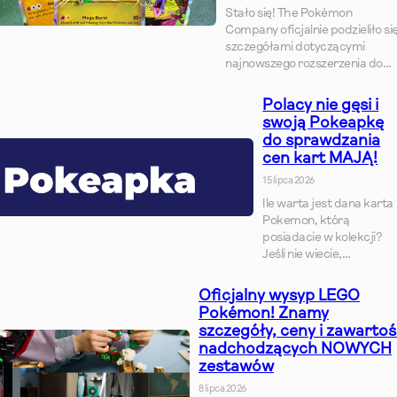
Stało się! The Pokémon
Company oficjalnie podzieliło si
szczegółami dotyczącymi
najnowszego rozszerzenia do…
Polacy nie gęsi i
swoją Pokeapkę
do sprawdzania
cen kart MAJĄ!
15 lipca 2026
Ile warta jest dana karta
Pokemon, którą
posiadacie w kolekcji?
Jeśli nie wiecie,…
Oficjalny wysyp LEGO
Pokémon! Znamy
szczegóły, ceny i zawarto
nadchodzących NOWYCH
zestawów
8 lipca 2026