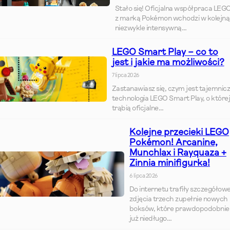
Stało się! Oficjalna współpraca LEG
z marką Pokémon wchodzi w kolejną
niezwykle intensywną…
LEGO Smart Play – co to
jest i jakie ma możliwości?
7 lipca 2026
Zastanawiasz się, czym jest tajemnic
technologia LEGO Smart Play, o które
trąbią oficjalne…
Kolejne przecieki LEGO
Pokémon! Arcanine,
Munchlax i Rayquaza +
Zinnia minifigurka!
6 lipca 2026
Do internetu trafiły szczegółow
zdjęcia trzech zupełnie nowych
boksów, które prawdopodobnie
już niedługo…