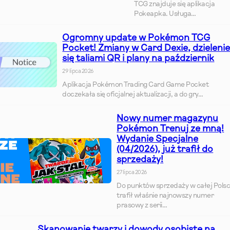
TCG znajduje się aplikacja
Pokeapka. Usługa…
Ogromny update w Pokémon TCG
Pocket! Zmiany w Card Dexie, dzieleni
się taliami QR i plany na październik
29 lipca 2026
Aplikacja Pokémon Trading Card Game Pocket
doczekała się oficjalnej aktualizacji, a do gry…
Nowy numer magazynu
Pokémon Trenuj ze mną!
Wydanie Specjalne
(04/2026), już trafił do
sprzedaży!
27 lipca 2026
Do punktów sprzedaży w całej Pols
trafił właśnie najnowszy numer
prasowy z serii…
Skanowanie twarzy i dowody osobiste na