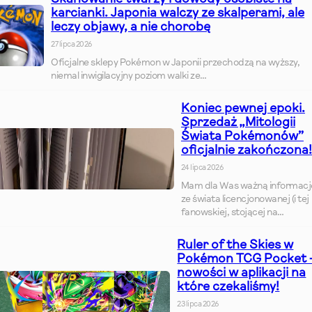
karcianki. Japonia walczy ze skalperami, ale
leczy objawy, a nie chorobę
27 lipca 2026
Oficjalne sklepy Pokémon w Japonii przechodzą na wyższy,
niemal inwigilacyjny poziom walki ze…
Koniec pewnej epoki.
Sprzedaż „Mitologii
Świata Pokémonów”
oficjalnie zakończona!
24 lipca 2026
Mam dla Was ważną informacj
ze świata licencjonowanej (i tej
fanowskiej, stojącej na…
Ruler of the Skies w
Pokémon TCG Pocket 
nowości w aplikacji na
które czekaliśmy!
23 lipca 2026